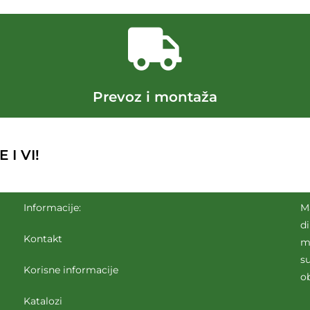
Prevoz i montaža
I VI!
Informacije:
M
d
Kontakt
m
su
Korisne informacije
o
Katalozi