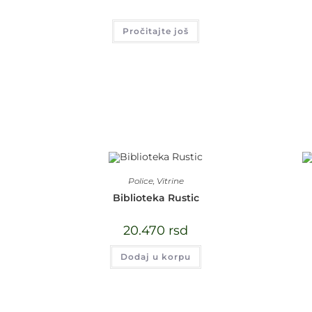
Pročitajte još
Police
,
Vitrine
Biblioteka Rustic
20.470
rsd
Dodaj u korpu