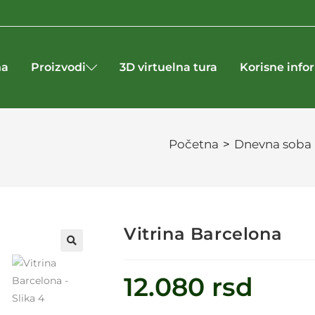
na
Proizvodi
3D virtuelna tura
Korisne info
Početna
>
Dnevna soba
Vitrina Barcelona
🔍
12.080
rsd