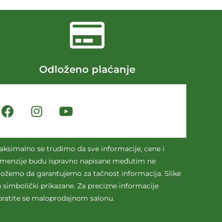
Odloženo plaćanje
aksimalno se trudimo da sve informacije, cene i
imenzije budu ispravno napisane međutim ne
ožemo da garantujemo za tačnost informacija. Slike
 simbolički prikazane. Za precizne informacije
bratite se maloprodajnom salonu.