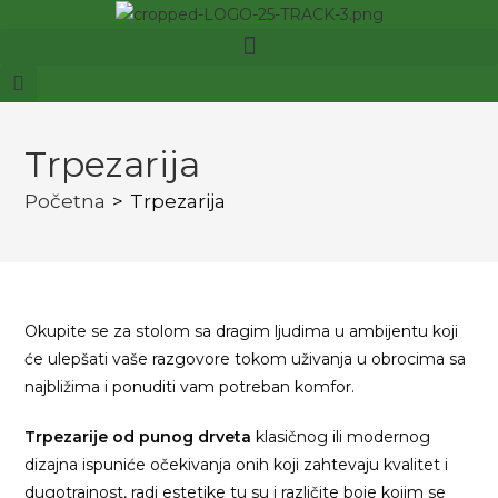
Trpezarija
Početna
>
Trpezarija
Okupite se za stolom sa dragim ljudima u ambijentu koji
će ulepšati vaše razgovore tokom uživanja u obrocima sa
najbližima i ponuditi vam potreban komfor.
Trpezarije od punog drveta
klasičnog ili modernog
dizajna ispuniće očekivanja onih koji zahtevaju kvalitet i
dugotrajnost, radi estetike tu su i različite boje kojim se