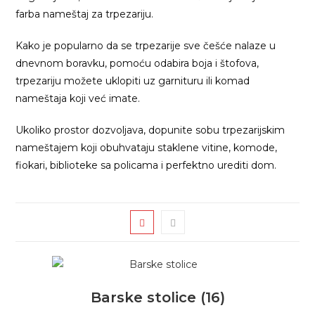
farba nameštaj za trpezariju.
Kako je popularno da se trpezarije sve češće nalaze u
dnevnom boravku, pomoću odabira boja i štofova,
trpezariju možete uklopiti uz garnituru ili komad
nameštaja koji već imate.
Ukoliko prostor dozvoljava, dopunite sobu trpezarijskim
nameštajem koji obuhvataju staklene vitine, komode,
fiokari, biblioteke sa policama i perfektno urediti dom.
Barske stolice
(16)