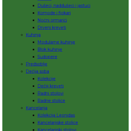
Dušeci, naddušeci i jastuci
Komode i fiokari
Noćni ormarići
Drveni kreveti
Kuhinja
Modularne kuhinje
Blok kuhinje
Sudopere
Predsoblje
Dečija soba
Kolekcije
Dečiji kreveti
Radni stolovi
Radne stolice
Kancelarija
Kolekcija Leonidas
Kancelarijske stolice
Kancelarijski stolovi