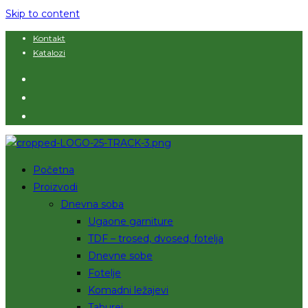
Skip to content
Kontakt
Katalozi
Početna
Proizvodi
Dnevna soba
Ugaone garniture
TDF – trosed, dvosed, fotelja
Dnevne sobe
Fotelje
Komadni ležajevi
Taburei