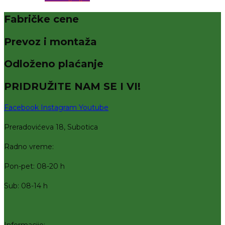
Fabričke cene
Prevoz i montaža
Odloženo plaćanje
PRIDRUŽITE NAM SE I VI!
Facebook
Instagram
Youtube
Preradovićeva 18, Subotica
Radno vreme:
Pon-pet: 08-20 h
Sub: 08-14 h