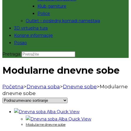
Klub garniture
Police
Outlet – poslednji komadi nameštaja
3D virtuelna tura
Korisne informacije
Posao
Pretraga
Modularne dnevne sobe
Početna
>
Dnevna soba
>
Dnevne sobe
>
Modularne
dnevne sobe
Quick View
Quick View
Modularne dnevne sobe