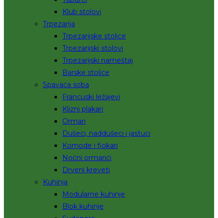
Klub stolovi
Trpezarija
Trpezarijske stolice
Trpezarijski stolovi
Trpezarijski nameštaj
Barske stolice
Spavaća soba
Francuski ležajevi
Klizni plakari
Ormari
Dušeci, naddušeci i jastuci
Komode i fiokari
Noćni ormarići
Drveni kreveti
Kuhinja
Modularne kuhinje
Blok kuhinje