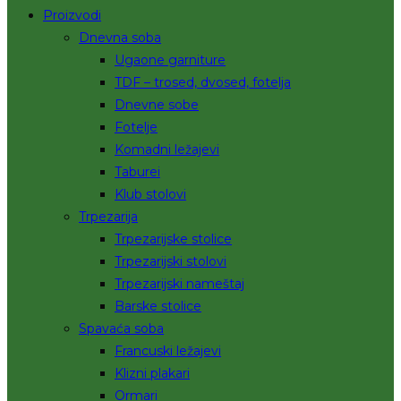
Proizvodi
Dnevna soba
Ugaone garniture
TDF – trosed, dvosed, fotelja
Dnevne sobe
Fotelje
Komadni ležajevi
Taburei
Klub stolovi
Trpezarija
Trpezarijske stolice
Trpezarijski stolovi
Trpezarijski nameštaj
Barske stolice
Spavaća soba
Francuski ležajevi
Klizni plakari
Ormari