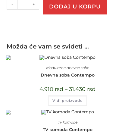
-
+
DODAJ U KORPU
Možda će vam se svideti …
Modularne dnevne sobe
Dnevna soba Contempo
4.910
rsd
–
31.430
rsd
Vidi proizvode
Tv komode
TV komoda Contempo