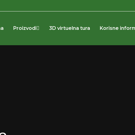
na
Proizvodi
3D virtuelna tura
Korisne infor