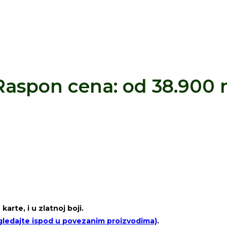
Raspon cena: od 38.900 r
arte, i u zlatnoj boji.
pogledajte ispod u povezanim proizvodima)
.