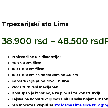
Trpezarijski sto Lima
38.900
rsd
–
48.500
rsd
Proizvodi se u 3 dimenzije:
90 x 90 cm fiksni
100 x 100 cm fiksni
100 x 100 cm sa dodatkom od 40 cm
Konstrukcija puno drvo – bukva
Ploča furnirani medijapan
Dostupan je izbor boje za ploču i za konstrukciju
Lajsna na konstrukciji može biti u svim bojama iz ton k
Sto možete uklopiti sa
stolicama Lima slika br. 2 (