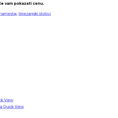
 će vam pokazati cenu.
 namestaj
,
trpezarijski stolovi
ck View
Quick View