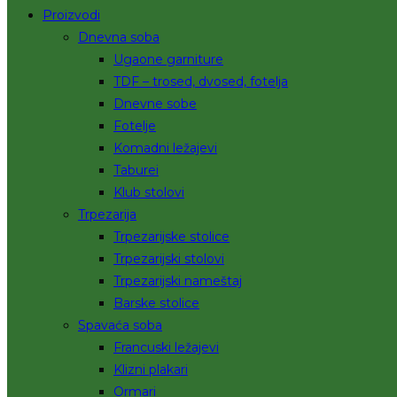
Proizvodi
Dnevna soba
Ugaone garniture
TDF – trosed, dvosed, fotelja
Dnevne sobe
Fotelje
Komadni ležajevi
Taburei
Klub stolovi
Trpezarija
Trpezarijske stolice
Trpezarijski stolovi
Trpezarijski nameštaj
Barske stolice
Spavaća soba
Francuski ležajevi
Klizni plakari
Ormari