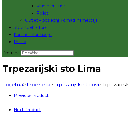
Klub garniture
Police
Outlet – poslednji komadi nameštaja
3D virtuelna tura
Korisne informacije
Posao
Pretraga
Trpezarijski sto Lima
Početna
>
Trpezarija
>
Trpezarijski stolovi
>
Trpezarijs
Previous Product
Next Product