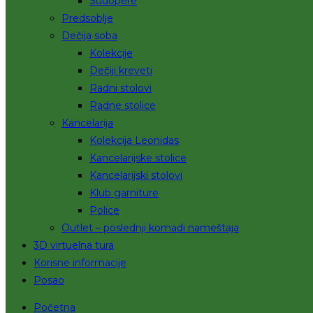
Sudopere
Predsoblje
Dečija soba
Kolekcije
Dečiji kreveti
Radni stolovi
Radne stolice
Kancelarija
Kolekcija Leonidas
Kancelarijske stolice
Kancelarijski stolovi
Klub garniture
Police
Outlet – poslednji komadi nameštaja
3D virtuelna tura
Korisne informacije
Posao
Početna