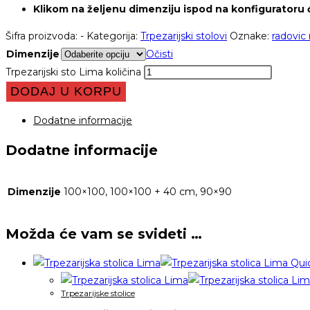
Klikom na željenu dimenziju ispod na konfiguratoru
Šifra proizvoda:
-
Kategorija:
Trpezarijski stolovi
Oznake:
radovic
Dimenzije
Očisti
Trpezarijski sto Lima količina
DODAJ U KORPU
Dodatne informacije
Dodatne informacije
Dimenzije
100×100, 100×100 + 40 cm, 90×90
Možda će vam se svideti …
Qui
Trpezarijske stolice