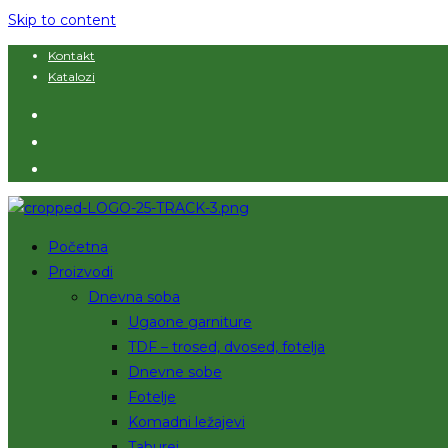
Skip to content
Kontakt
Katalozi
Početna
Proizvodi
Dnevna soba
Ugaone garniture
TDF – trosed, dvosed, fotelja
Dnevne sobe
Fotelje
Komadni ležajevi
Taburei