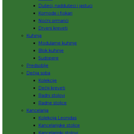
Dušeci, naddušeci i jastuci
Komode i fiokari
Noćni ormarići
Drveni kreveti
Kuhinja
Modularne kuhinje
Blok kuhinje
Sudopere
Predsoblje
Dečija soba
Kolekcije
Dečiji kreveti
Radni stolovi
Radne stolice
Kancelarija
Kolekcija Leonidas
Kancelarijske stolice
Kancelarijski stolovi