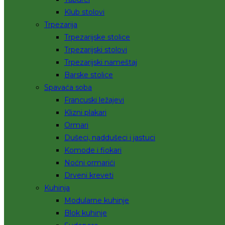
Klub stolovi
Trpezarija
Trpezarijske stolice
Trpezarijski stolovi
Trpezarijski nameštaj
Barske stolice
Spavaća soba
Francuski ležajevi
Klizni plakari
Ormari
Dušeci, naddušeci i jastuci
Komode i fiokari
Noćni ormarići
Drveni kreveti
Kuhinja
Modularne kuhinje
Blok kuhinje