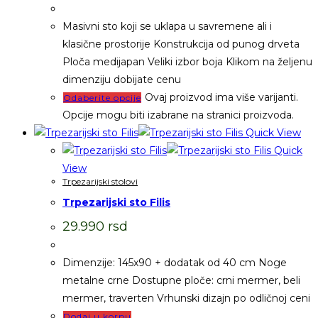
Masivni sto koji se uklapa u savremene ali i
klasične prostorije Konstrukcija od punog drveta
Ploča medijapan Veliki izbor boja Klikom na željenu
dimenziju dobijate cenu
Ovaj proizvod ima više varijanti.
Odaberite opcije
Opcije mogu biti izabrane na stranici proizvoda.
Quick View
Quick
View
Trpezarijski stolovi
Trpezarijski sto Filis
29.990
rsd
Dimenzije: 145x90 + dodatak od 40 cm Noge
metalne crne Dostupne ploče: crni mermer, beli
mermer, traverten Vrhunski dizajn po odličnoj ceni
Dodaj u korpu