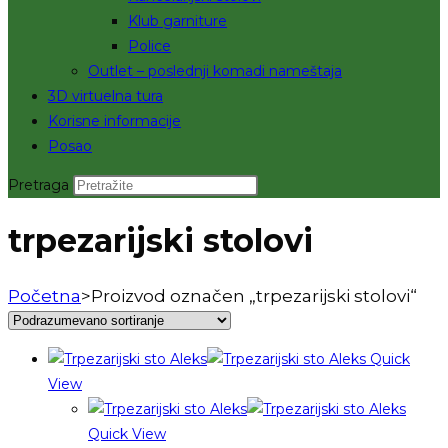
Klub garniture
Police
Outlet – poslednji komadi nameštaja
3D virtuelna tura
Korisne informacije
Posao
Pretraga
trpezarijski stolovi
Početna
>
Proizvod označen „trpezarijski stolovi“
Quick
View
Quick View