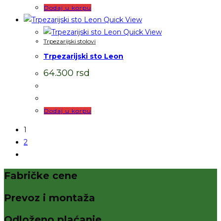
Dodaj u korpu
Quick View
Quick View
Trpezarijski stolovi
Trpezarijski sto Leon
64.300
rsd
Dodaj u korpu
1
2
Fabričke cene
Prevoz i montaža
Odloženo plaćanje