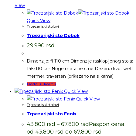
View
Quick View
Trpezarijski stolovi
Trpezarijski sto Dobok
29.990
rsd
Dimenzije: fi 110 cm Dimenzije rasklopljenog stola:
145x110 cm Noge metalne crne Dezen: drvo, svetli
mermer, traverten (prikazano na slikama)
Dodaj u korpu
Quick View
Quick View
Trpezarijski stolovi
Trpezarijski sto Fenix
43.800
rsd
–
67.800
rsd
Raspon cena:
od 43.800 rsd do 67.800 rsd