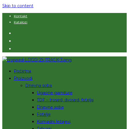
Skip to content
Kontakt
Katalozi
Početna
Proizvodi
Dnevna soba
Ugaone garniture
TDF – trosed, dvosed, fotelja
Dnevne sobe
Fotelje
Komadni ležajevi
Taburei