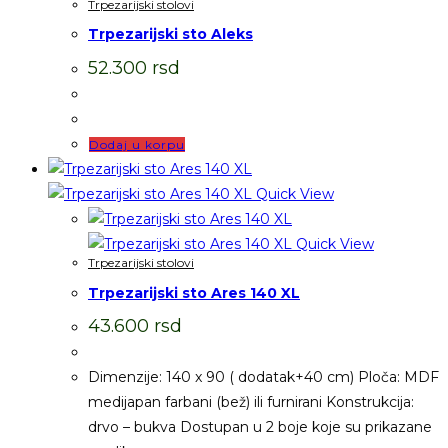
Trpezarijski stolovi
Trpezarijski sto Aleks
52.300
rsd
Dodaj u korpu
Quick View
Quick View
Trpezarijski stolovi
Trpezarijski sto Ares 140 XL
43.600
rsd
Dimenzije: 140 x 90 ( dodatak+40 cm) Ploča: MDF
medijapan farbani (bež) ili furnirani Konstrukcija:
drvo – bukva Dostupan u 2 boje koje su prikazane