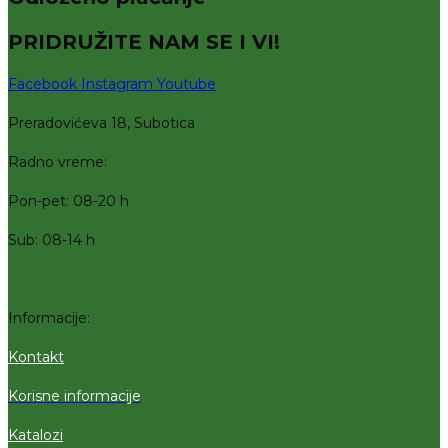
PRIDRUŽITE NAM SE I VI!
Facebook
Instagram
Youtube
Preradovićeva 18, Subotica
Radno vreme:
Pon-pet: 08-20 h
Sub: 08-14 h
Informacije:
Kontakt
Korisne informacije
Katalozi