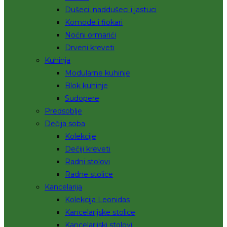
Dušeci, naddušeci i jastuci
Komode i fiokari
Noćni ormarići
Drveni kreveti
Kuhinja
Modularne kuhinje
Blok kuhinje
Sudopere
Predsoblje
Dečija soba
Kolekcije
Dečiji kreveti
Radni stolovi
Radne stolice
Kancelarija
Kolekcija Leonidas
Kancelarijske stolice
Kancelarijski stolovi