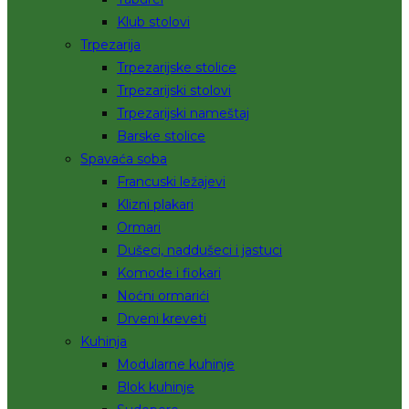
Klub stolovi
Trpezarija
Trpezarijske stolice
Trpezarijski stolovi
Trpezarijski nameštaj
Barske stolice
Spavaća soba
Francuski ležajevi
Klizni plakari
Ormari
Dušeci, naddušeci i jastuci
Komode i fiokari
Noćni ormarići
Drveni kreveti
Kuhinja
Modularne kuhinje
Blok kuhinje