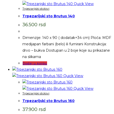
Quick View
Trpezarijski stolovi
Trpezarijski sto Brutus 140
36.500
rsd
Dimenzije: 140 x 90 ( dodatak+34 cm) Ploča: MDF
medijapan farbani (belo) ili furnirani Konstrukcija:
drvo – bukva Dostupan u 2 boje koje su prikazane
na slikama
Dodaj u korpu
Quick View
Quick View
Trpezarijski stolovi
Trpezarijski sto Brutus 160
37.900
rsd