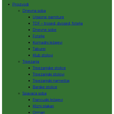
Proizvodi
Dnevna soba
Ugaone garniture
TDF – trosed, dvosed, fotelja
Dnevne sobe
Fotelje
Komadni ležajevi
Taburei
Klub stolovi
Trpezarija
Trpezarijske stolice
Trpezarijski stolovi
Trpezarijski nameštaj
Barske stolice
Spavaća soba
Francuski ležajevi
Klizni plakari
Ormari