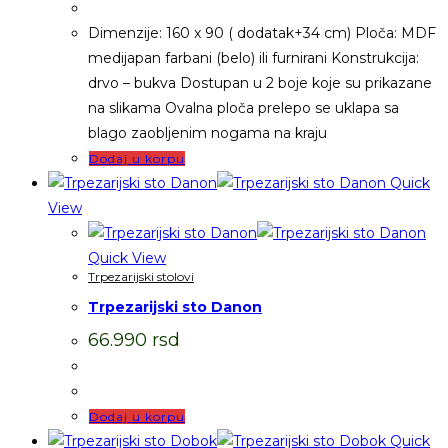
Dimenzije: 160 x 90 ( dodatak+34 cm) Ploča: MDF
medijapan farbani (belo) ili furnirani Konstrukcija:
drvo – bukva Dostupan u 2 boje koje su prikazane
na slikama Ovalna ploča prelepo se uklapa sa
blago zaobljenim nogama na kraju
Dodaj u korpu
Quick
View
Quick View
Trpezarijski stolovi
Trpezarijski sto Danon
66.990
rsd
Dodaj u korpu
Quick