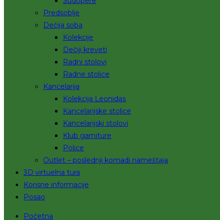
Sudopere
Predsoblje
Dečija soba
Kolekcije
Dečiji kreveti
Radni stolovi
Radne stolice
Kancelarija
Kolekcija Leonidas
Kancelarijske stolice
Kancelarijski stolovi
Klub garniture
Police
Outlet – poslednji komadi nameštaja
3D virtuelna tura
Korisne informacije
Posao
Početna