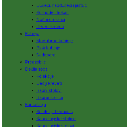
Dušeci, naddušeci i jastuci
Komode i fiokari
Noćni ormarići
Drveni kreveti
Kuhinja
Modularne kuhinje
Blok kuhinje
Sudopere
Predsoblje
Dečija soba
Kolekcije
Dečiji kreveti
Radni stolovi
Radne stolice
Kancelarija
Kolekcija Leonidas
Kancelarijske stolice
Kancelarijski stolovi