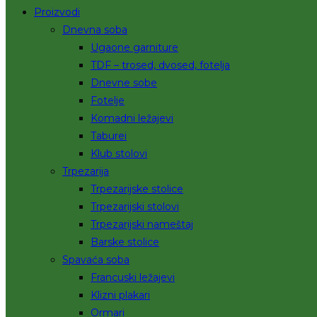
Proizvodi
Dnevna soba
Ugaone garniture
TDF – trosed, dvosed, fotelja
Dnevne sobe
Fotelje
Komadni ležajevi
Taburei
Klub stolovi
Trpezarija
Trpezarijske stolice
Trpezarijski stolovi
Trpezarijski nameštaj
Barske stolice
Spavaća soba
Francuski ležajevi
Klizni plakari
Ormari