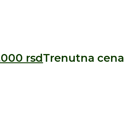
8.000
rsd
Trenutna cena