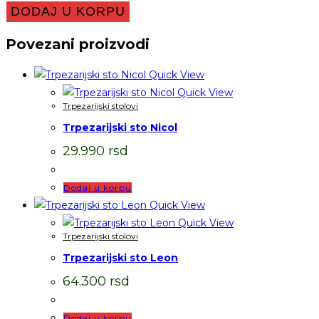
DODAJ U KORPU
Povezani proizvodi
Quick View
Quick View
Trpezarijski stolovi
Trpezarijski sto Nicol
29.990
rsd
Dodaj u korpu
Quick View
Quick View
Trpezarijski stolovi
Trpezarijski sto Leon
64.300
rsd
Dodaj u korpu