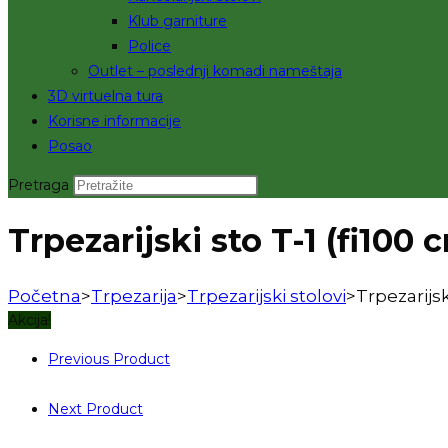
Klub garniture
Police
Outlet – poslednji komadi nameštaja
3D virtuelna tura
Korisne informacije
Posao
Pretraga
Trpezarijski sto T-1 (fi100 
Početna
>
Trpezarija
>
Trpezarijski stolovi
>
Trpezarijsk
Akcija!
Previous Product
Next Product