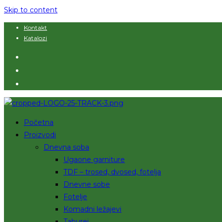
Skip to content
Kontakt
Katalozi
Početna
Proizvodi
Dnevna soba
Ugaone garniture
TDF – trosed, dvosed, fotelja
Dnevne sobe
Fotelje
Komadni ležajevi
Taburei