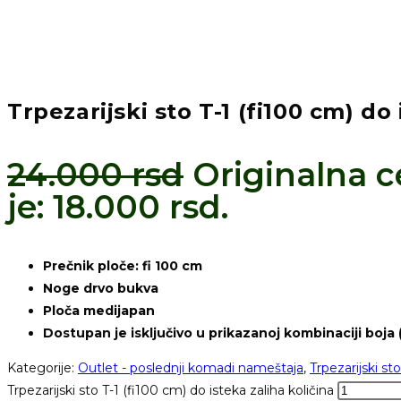
Trpezarijski sto T-1 (fi100 cm) do
24.000
rsd
Originalna ce
je: 18.000 rsd.
Prečnik ploče: fi 100 cm
Noge drvo bukva
Ploča medijapan
Dostupan je isključivo u prikazanoj kombinaciji boja 
Kategorije:
Outlet - poslednji komadi nameštaja
,
Trpezarijski sto
Trpezarijski sto T-1 (fi100 cm) do isteka zaliha količina