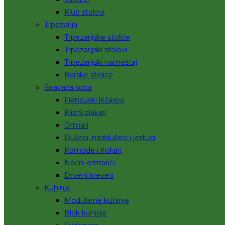
Klub stolovi
Trpezarija
Trpezarijske stolice
Trpezarijski stolovi
Trpezarijski nameštaj
Barske stolice
Spavaća soba
Francuski ležajevi
Klizni plakari
Ormari
Dušeci, naddušeci i jastuci
Komode i fiokari
Noćni ormarići
Drveni kreveti
Kuhinja
Modularne kuhinje
Blok kuhinje