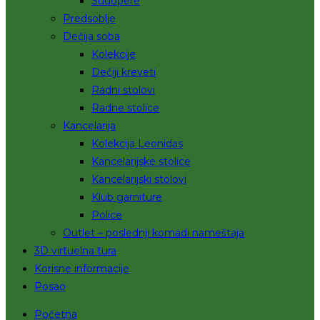
Sudopere
Predsoblje
Dečija soba
Kolekcije
Dečiji kreveti
Radni stolovi
Radne stolice
Kancelarija
Kolekcija Leonidas
Kancelarijske stolice
Kancelarijski stolovi
Klub garniture
Police
Outlet – poslednji komadi nameštaja
3D virtuelna tura
Korisne informacije
Posao
Početna