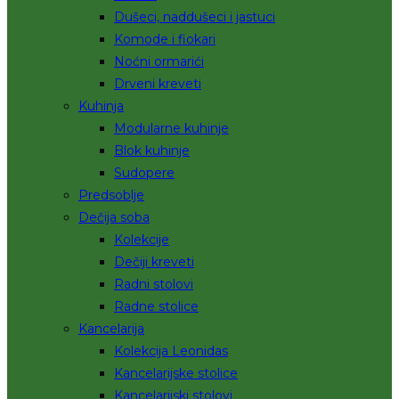
Dušeci, naddušeci i jastuci
Komode i fiokari
Noćni ormarići
Drveni kreveti
Kuhinja
Modularne kuhinje
Blok kuhinje
Sudopere
Predsoblje
Dečija soba
Kolekcije
Dečiji kreveti
Radni stolovi
Radne stolice
Kancelarija
Kolekcija Leonidas
Kancelarijske stolice
Kancelarijski stolovi