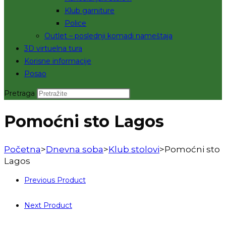
Klub garniture
Police
Outlet – poslednji komadi nameštaja
3D virtuelna tura
Korisne informacije
Posao
Pretraga
Pomoćni sto Lagos
Početna
>
Dnevna soba
>
Klub stolovi
>
Pomoćni sto
Lagos
Previous Product
Next Product