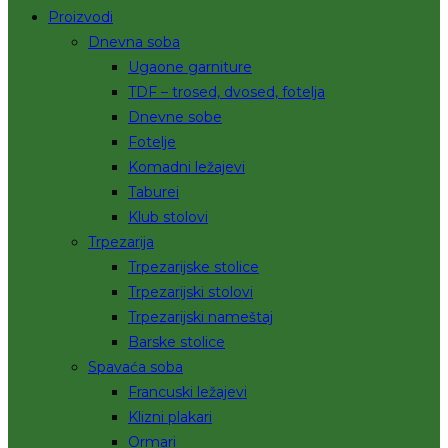
Proizvodi
Dnevna soba
Ugaone garniture
TDF – trosed, dvosed, fotelja
Dnevne sobe
Fotelje
Komadni ležajevi
Taburei
Klub stolovi
Trpezarija
Trpezarijske stolice
Trpezarijski stolovi
Trpezarijski nameštaj
Barske stolice
Spavaća soba
Francuski ležajevi
Klizni plakari
Ormari