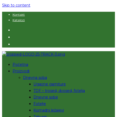
Skip to content
Kontakt
Katalozi
Početna
Proizvodi
Dnevna soba
Ugaone garniture
TDF – trosed, dvosed, fotelja
Dnevne sobe
Fotelje
Komadni ležajevi
Taburei