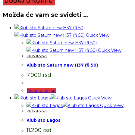
DODAJ U KORPU
Možda će vam se svideti …
Quick View
Quick View
Klub stolovi
Klub sto Saturn new H37 (fi 50)
7.000
rsd
Dodaj u korpu
Quick View
Quick View
Klub stolovi
Klub sto Lagos
11.200
rsd