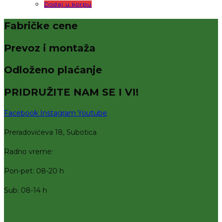
Dodaj u korpu
Fabričke cene
Prevoz i montaža
Odloženo plaćanje
PRIDRUŽITE NAM SE I VI!
Facebook
Instagram
Youtube
Preradovićeva 18, Subotica
Radno vreme:
Pon-pet: 08-20 h
Sub: 08-14 h