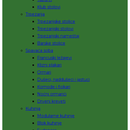
Klub stolovi
Trpezarija
Trpezarijske stolice
Trpezarijski stolovi
Trpezarijski nameštaj
Barske stolice
Spavaća soba
Francuski ležajevi
Klizni plakari
Ormari
Dušeci, naddušeci i jastuci
Komode i fiokari
Noćni ormarići
Drveni kreveti
Kuhinja
Modularne kuhinje
Blok kuhinje