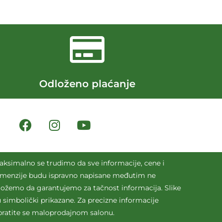
Odloženo plaćanje
aksimalno se trudimo da sve informacije, cene i
imenzije budu ispravno napisane međutim ne
ožemo da garantujemo za tačnost informacija. Slike
 simbolički prikazane. Za precizne informacije
bratite se maloprodajnom salonu.