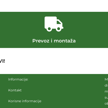
Prevoz i montaža
I!
Informacije:
M
d
Kontakt
m
su
Korisne informacije
o