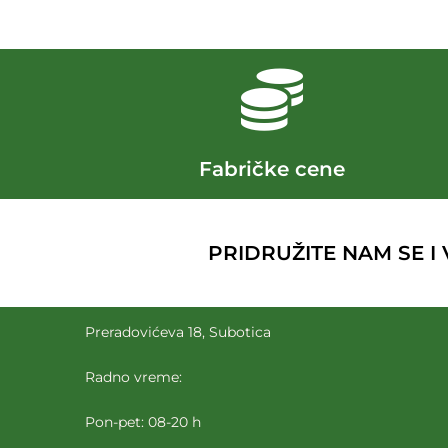
Fabričke cene
PRIDRUŽITE NAM SE I V
Preradovićeva 18, Subotica
Radno vreme:
Pon-pet: 08-20 h