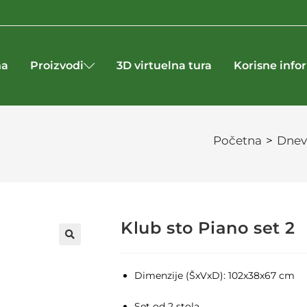
na
Proizvodi
3D virtuelna tura
Korisne info
Početna
>
Dnev
Klub sto Piano set 2
🔍
Dimenzije (ŠxVxD): 102x38x67 cm
Set od 2 stola