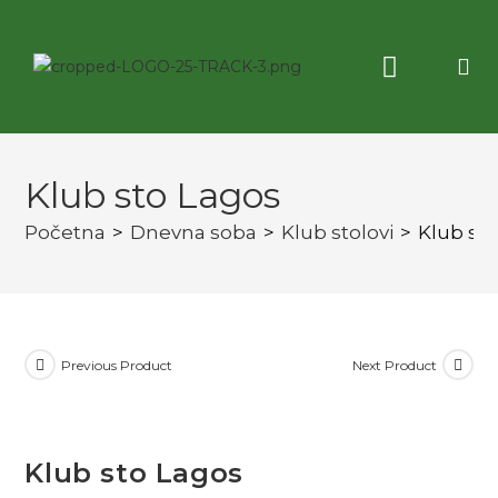
Korisne informacije
3D virtuelna tura
Klub sto Lagos
Početna
>
Dnevna soba
>
Klub stolovi
>
Klub st
Previous Product
Next Product
Klub sto Lagos