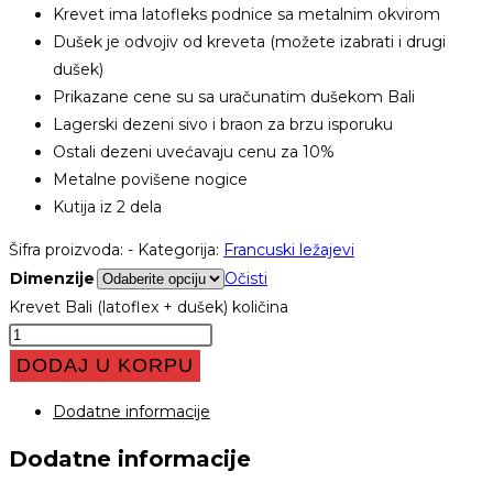
Krevet ima latofleks podnice sa metalnim okvirom
Dušek je odvojiv od kreveta (možete izabrati i drugi
dušek)
Prikazane cene su sa uračunatim dušekom Bali
Lagerski dezeni sivo i braon za brzu isporuku
Ostali dezeni uvećavaju cenu za 10%
Metalne povišene nogice
Kutija iz 2 dela
Šifra proizvoda:
-
Kategorija:
Francuski ležajevi
Dimenzije
Očisti
Krevet Bali (latoflex + dušek) količina
DODAJ U KORPU
Dodatne informacije
Dodatne informacije