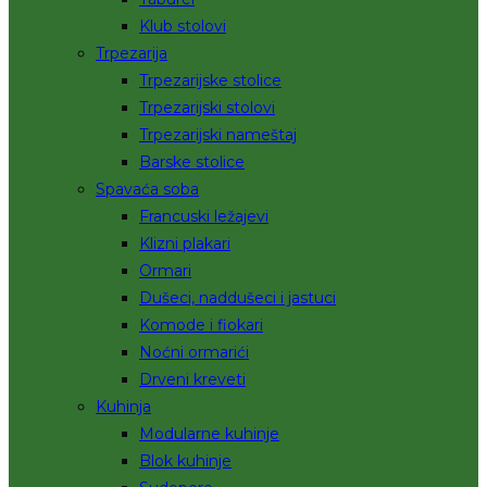
Klub stolovi
Trpezarija
Trpezarijske stolice
Trpezarijski stolovi
Trpezarijski nameštaj
Barske stolice
Spavaća soba
Francuski ležajevi
Klizni plakari
Ormari
Dušeci, naddušeci i jastuci
Komode i fiokari
Noćni ormarići
Drveni kreveti
Kuhinja
Modularne kuhinje
Blok kuhinje