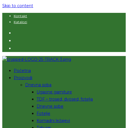
Skip to content
Kontakt
Katalozi
Početna
Proizvodi
Dnevna soba
Ugaone garniture
TDF – trosed, dvosed, fotelja
Dnevne sobe
Fotelje
Komadni ležajevi
Taburei