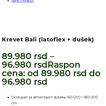
Next Product
Krevet Bali (latoflex + dušek)
89.980
rsd
–
96.980
rsd
Raspon
cena: od 89.980 rsd do
96.980 rsd
Dostupan sa dimenzijom dušeka 160×200 i 180×200
cm