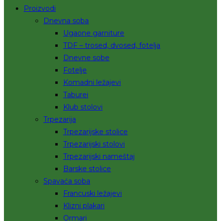
Proizvodi
Dnevna soba
Ugaone garniture
TDF – trosed, dvosed, fotelja
Dnevne sobe
Fotelje
Komadni ležajevi
Taburei
Klub stolovi
Trpezarija
Trpezarijske stolice
Trpezarijski stolovi
Trpezarijski nameštaj
Barske stolice
Spavaća soba
Francuski ležajevi
Klizni plakari
Ormari