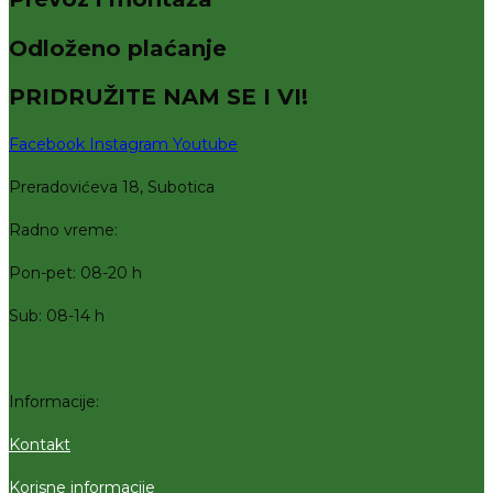
Odloženo plaćanje
PRIDRUŽITE NAM SE I VI!
Facebook
Instagram
Youtube
Preradovićeva 18, Subotica
Radno vreme:
Pon-pet: 08-20 h
Sub: 08-14 h
Informacije:
Kontakt
Korisne informacije