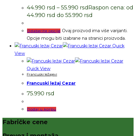
44.990
rsd
–
55.990
rsd
Raspon cena: od
44.990 rsd do 55.990 rsd
Ovaj proizvod ima više varijanti.
Odaberite opcije
Opcije mogu biti izabrane na stranici proizvoda.
Quick
View
Quick View
Francuski ležajevi
Francuski ležaj Cezar
75.990
rsd
Dodaj u korpu
Fabričke cene
Prevoz i montaža