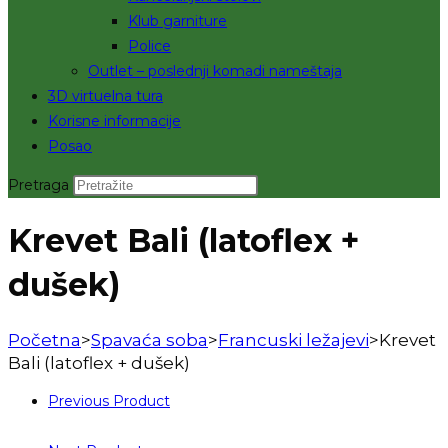
Klub garniture
Police
Outlet – poslednji komadi nameštaja
3D virtuelna tura
Korisne informacije
Posao
Pretraga
Krevet Bali (latoflex +
dušek)
Početna
>
Spavaća soba
>
Francuski ležajevi
>
Krevet
Bali (latoflex + dušek)
Previous Product