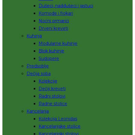
Dušeci, naddušeci i jastuci
Komode i fiokari
Noćni ormarići
Drveni kreveti
Kuhinja
Modularne kuhinje
Blok kuhinje
Sudopere
Predsoblje
Dečija soba
Kolekcije
Dečiji kreveti
Radni stolovi
Radne stolice
Kancelarija
Kolekcija Leonidas
Kancelarijske stolice
Kancelarijski stolovi