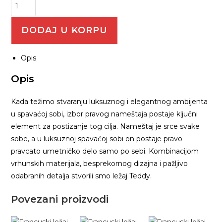
DODAJ U KORPU
Opis
Opis
Kada težimo stvaranju luksuznog i elegantnog ambijenta
u spavaćoj sobi, izbor pravog nameštaja postaje ključni
element za postizanje tog cilja. Nameštaj je srce svake
sobe, a u luksuznoj spavaćoj sobi on postaje pravo
pravcato umetničko delo samo po sebi. Kombinacijom
vrhunskih materijala, besprekornog dizajna i pažljivo
odabranih detalja stvorili smo ležaj Teddy.
Povezani proizvodi