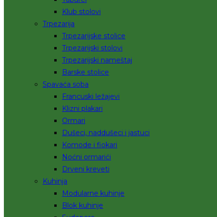
Klub stolovi
Trpezarija
Trpezarijske stolice
Trpezarijski stolovi
Trpezarijski nameštaj
Barske stolice
Spavaća soba
Francuski ležajevi
Klizni plakari
Ormari
Dušeci, naddušeci i jastuci
Komode i fiokari
Noćni ormarići
Drveni kreveti
Kuhinja
Modularne kuhinje
Blok kuhinje