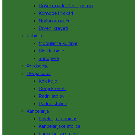
Dušeci, naddušeci i jastuci
Komode i fiokari
Noćni ormarići
Drveni kreveti
Kuhinja
Modularne kuhinje
Blok kuhinje
Sudopere
Predsoblje
Dečija soba
Kolekcije
Dečiji kreveti
Radni stolovi
Radne stolice
Kancelarija
Kolekcija Leonidas
Kancelarijske stolice
Kancelarijski stolovi