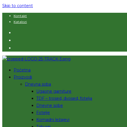
Skip to content
Kontakt
Katalozi
Početna
Proizvodi
Dnevna soba
Ugaone garniture
TDF – trosed, dvosed, fotelja
Dnevne sobe
Fotelje
Komadni ležajevi
Taburei