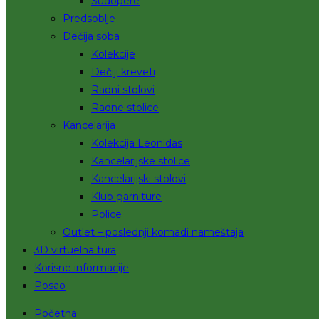
Sudopere
Predsoblje
Dečija soba
Kolekcije
Dečiji kreveti
Radni stolovi
Radne stolice
Kancelarija
Kolekcija Leonidas
Kancelarijske stolice
Kancelarijski stolovi
Klub garniture
Police
Outlet – poslednji komadi nameštaja
3D virtuelna tura
Korisne informacije
Posao
Početna