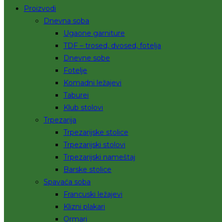
Proizvodi
Dnevna soba
Ugaone garniture
TDF – trosed, dvosed, fotelja
Dnevne sobe
Fotelje
Komadni ležajevi
Taburei
Klub stolovi
Trpezarija
Trpezarijske stolice
Trpezarijski stolovi
Trpezarijski nameštaj
Barske stolice
Spavaća soba
Francuski ležajevi
Klizni plakari
Ormari