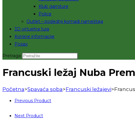
Klub garniture
Police
Outlet – poslednji komadi nameštaja
3D virtuelna tura
Korisne informacije
Posao
Pretraga
Francuski ležaj Nuba Pre
Početna
>
Spavaća soba
>
Francuski ležajevi
>
Francus
Previous Product
Next Product