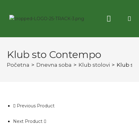
Korisne informacije
3D virtuelna tura
Klub sto Contempo
Početna
>
Dnevna soba
>
Klub stolovi
>
Klub st
Previous Product
Next Product