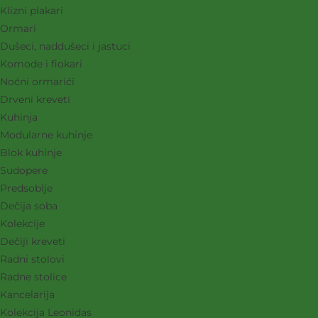
Klizni plakari
Ormari
Dušeci, naddušeci i jastuci
Komode i fiokari
Noćni ormarići
Drveni kreveti
Kuhinja
Modularne kuhinje
Blok kuhinje
Sudopere
Predsoblje
Dečija soba
Kolekcije
Dečiji kreveti
Radni stolovi
Radne stolice
Kancelarija
Kolekcija Leonidas