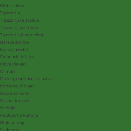
Klub stolovi
Trpezarija
Trpezarijske stolice
Trpezarijski stolovi
Trpezarijski nameštaj
Barske stolice
Spavaća soba
Francuski ležajevi
Klizni plakari
Ormari
Dušeci, naddušeci i jastuci
Komode i fiokari
Noćni ormarići
Drveni kreveti
Kuhinja
Modularne kuhinje
Blok kuhinje
Sudopere