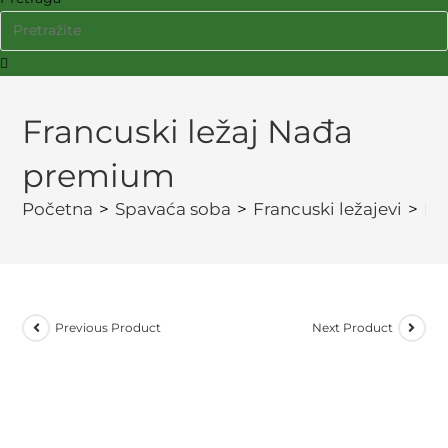
Francuski ležaj Nađa
premium
Početna
>
Spavaća soba
>
Francuski ležajevi
>
Fr
Previous Product
Next Product