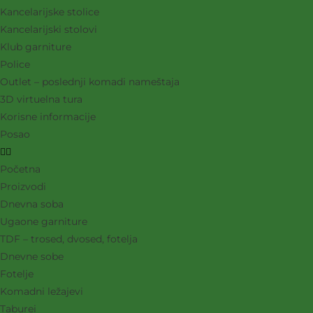
Kancelarijske stolice
Kancelarijski stolovi
Klub garniture
Police
Outlet – poslednji komadi nameštaja
3D virtuelna tura
Korisne informacije
Posao
Početna
Proizvodi
Dnevna soba
Ugaone garniture
TDF – trosed, dvosed, fotelja
Dnevne sobe
Fotelje
Komadni ležajevi
Taburei