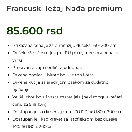
Francuski ležaj Nađa premium
85.600
rsd
Prikazana cena je za dimenziju dušeka 160×200 cm
Dušek džepičasto jezgro, PU pena, memory pena na
vrhu
Predivan dizajn i odlična udobnost
Drvene nogice – birate boju iz ton karte
Drvena kutija sa srednjom daskom za dodatno
ojačanje
Veliki izbor boja i vrsta materijala (neki mogu uvećati
cenu za 5 ili 10%)
Dostupan je sa dimenzijama: 100,120,140,180 x 200 cm
Dostupan je i kao krevet sa latofleksom bez dušeka,
140,160,180 x 200 cm