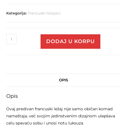
Kategorija:
Francuski ležajevi
Francuski
DODAJ U KORPU
ležaj
Nađa
premium
količina
OPIS
Opis
Ovaj predivan francuski ležaj nije samo običan komad
nameštaja, već svojim jedinstvenim dizajnom ulepšava
celu spavaću sobu i unosi notu luksuza.