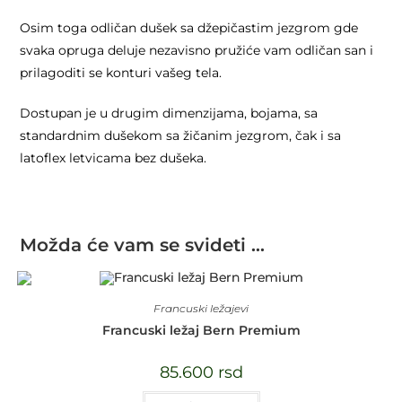
Osim toga odličan dušek sa džepičastim jezgrom gde
svaka opruga deluje nezavisno pružiće vam odličan san i
prilagoditi se konturi vašeg tela.
Dostupan je u drugim dimenzijama, bojama, sa
standardnim dušekom sa žičanim jezgrom, čak i sa
latoflex letvicama bez dušeka.
Možda će vam se svideti …
Francuski ležajevi
Francuski ležaj Bern Premium
85.600
rsd