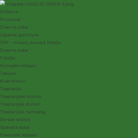
Skip
to
Početna
content
Proizvodi
Dnevna soba
Ugaone garniture
TDF – trosed, dvosed, fotelja
Dnevne sobe
Fotelje
Komadni ležajevi
Taburei
Klub stolovi
Trpezarija
Trpezarijske stolice
Trpezarijski stolovi
Trpezarijski nameštaj
Barske stolice
Spavaća soba
Francuski ležajevi