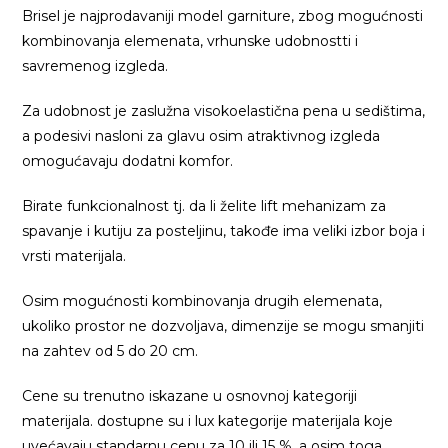
Brisel je najprodavaniji model garniture, zbog mogućnosti
kombinovanja elemenata, vrhunske udobnostti i
savremenog izgleda.
Za udobnost je zaslužna visokoelastična pena u sedištima,
a podesivi nasloni za glavu osim atraktivnog izgleda
omogućavaju dodatni komfor.
Birate funkcionalnost tj. da li želite lift mehanizam za
spavanje i kutiju za posteljinu, takođe ima veliki izbor boja i
vrsti materijala.
Osim mogućnosti kombinovanja drugih elemenata,
ukoliko prostor ne dozvoljava, dimenzije se mogu smanjiti
na zahtev od 5 do 20 cm.
Cene su trenutno iskazane u osnovnoj kategoriji
materijala. dostupne su i lux kategorije materijala koje
uvećavaju standarnu cenu za 10 ili 15 %, a osim toga,