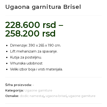
Ugaona garnitura Brisel
228.600
rsd
–
258.200
rsd
Dimenzije: 390 x 265 x 190 cm.
Lift mehanizam za spavanje.
Kutija za posteljinu.
Vrhunska udobnost
Veliki izbor boja i vrsti materijala.
Šifra proizvoda:
-
Kategorija:
Ugaone garniture
Oznake:
dodic namestaj
,
ugaona brisel
,
ugaone garniture