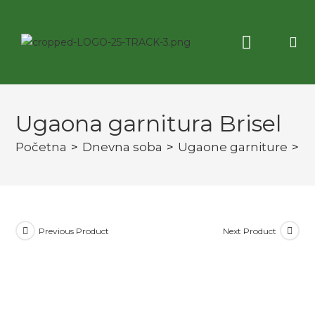
Korisne informacije
3D virtuelna tura
Ugaona garnitura Brisel
Početna
>
Dnevna soba
>
Ugaone garniture
>
U
Previous Product
Next Product