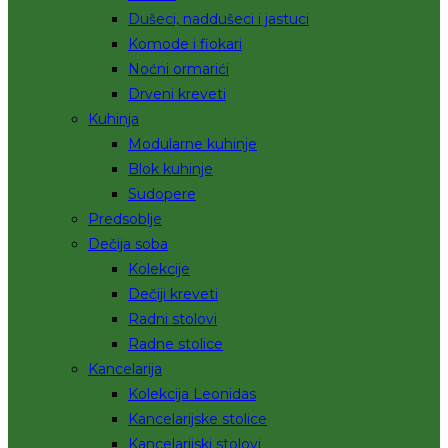
Dušeci, naddušeci i jastuci
Komode i fiokari
Noćni ormarići
Drveni kreveti
Kuhinja
Modularne kuhinje
Blok kuhinje
Sudopere
Predsoblje
Dečija soba
Kolekcije
Dečiji kreveti
Radni stolovi
Radne stolice
Kancelarija
Kolekcija Leonidas
Kancelarijske stolice
Kancelarijski stolovi