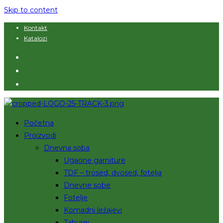
Skip to content
Kontakt
Katalozi
Početna
Proizvodi
Dnevna soba
Ugaone garniture
TDF – trosed, dvosed, fotelja
Dnevne sobe
Fotelje
Komadni ležajevi
Taburei