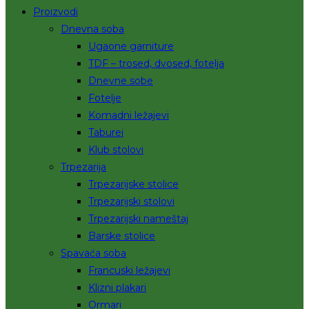
Proizvodi
Dnevna soba
Ugaone garniture
TDF – trosed, dvosed, fotelja
Dnevne sobe
Fotelje
Komadni ležajevi
Taburei
Klub stolovi
Trpezarija
Trpezarijske stolice
Trpezarijski stolovi
Trpezarijski nameštaj
Barske stolice
Spavaća soba
Francuski ležajevi
Klizni plakari
Ormari