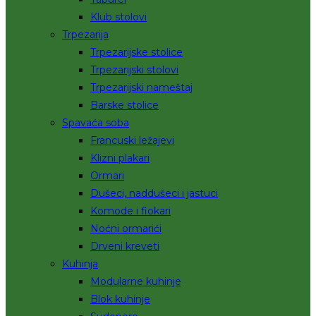
Klub stolovi
Trpezarija
Trpezarijske stolice
Trpezarijski stolovi
Trpezarijski nameštaj
Barske stolice
Spavaća soba
Francuski ležajevi
Klizni plakari
Ormari
Dušeci, naddušeci i jastuci
Komode i fiokari
Noćni ormarići
Drveni kreveti
Kuhinja
Modularne kuhinje
Blok kuhinje