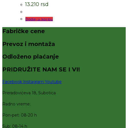
13.210
rsd
Dodaj u korpu
Fabričke cene
Prevoz i montaža
Odloženo plaćanje
PRIDRUŽITE NAM SE I VI!
Facebook
Instagram
Youtube
Preradovićeva 18, Subotica
Radno vreme:
Pon-pet: 08-20 h
Sub: 08-14 h