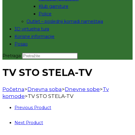
Klub garniture
Police
Outlet – poslednji komadi nameštaja
3D virtuelna tura
Korisne informacije
Posao
Pretraga
TV STO STELA-TV
Početna
>
Dnevna soba
>
Dnevne sobe
>
Tv
komode
>
TV STO STELA-TV
Previous Product
Next Product