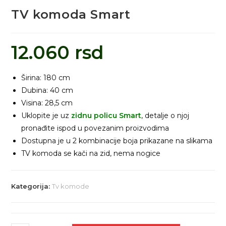
TV komoda Smart
12.060
rsd
Širina: 180 cm
Dubina: 40 cm
Visina: 28,5 cm
Uklopite je uz
zidnu
policu Smart
, detalje o njoj
pronađite ispod u povezanim proizvodima
Dostupna je u 2 kombinacije boja prikazane na slikama
TV komoda se kači na zid, nema nogice
Kategorija:
Tv komode