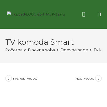
Korisne informacije
3D virtuelna tura
TV komoda Smart
Početna
>
Dnevna soba
>
Dnevne sobe
>
Tv ko
Previous Product
Next Product