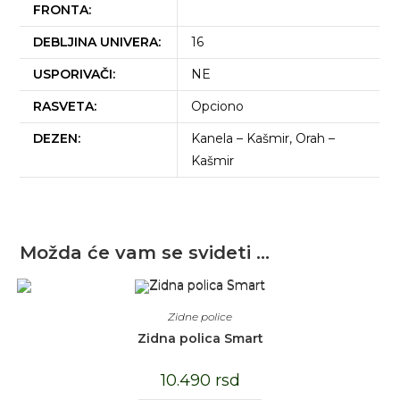
FRONTA:
DEBLJINA UNIVERA:
16
USPORIVAČI:
NE
RASVETA:
Opciono
DEZEN:
Kanela – Kašmir, Orah –
Kašmir
Možda će vam se svideti …
Zidne police
Zidna polica Smart
10.490
rsd