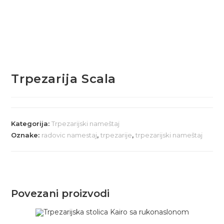
Trpezarija Scala
Kategorija:
Trpezarijski nameštaj
Oznake:
radovic namestaj
,
trpezarije
,
trpezarijski nameštaj
Povezani proizvodi