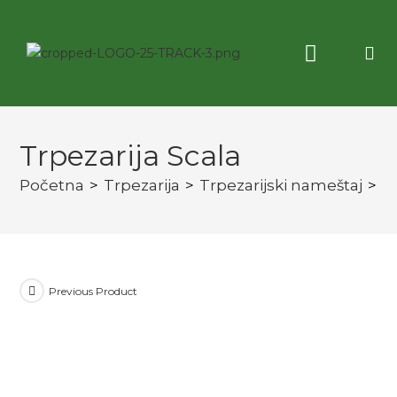
Korisne informacije
3D virtuelna tura
Trpezarija Scala
Početna
>
Trpezarija
>
Trpezarijski nameštaj
>
T
Previous Product