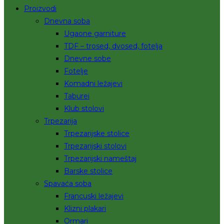
Proizvodi
Dnevna soba
Ugaone garniture
TDF – trosed, dvosed, fotelja
Dnevne sobe
Fotelje
Komadni ležajevi
Taburei
Klub stolovi
Trpezarija
Trpezarijske stolice
Trpezarijski stolovi
Trpezarijski nameštaj
Barske stolice
Spavaća soba
Francuski ležajevi
Klizni plakari
Ormari