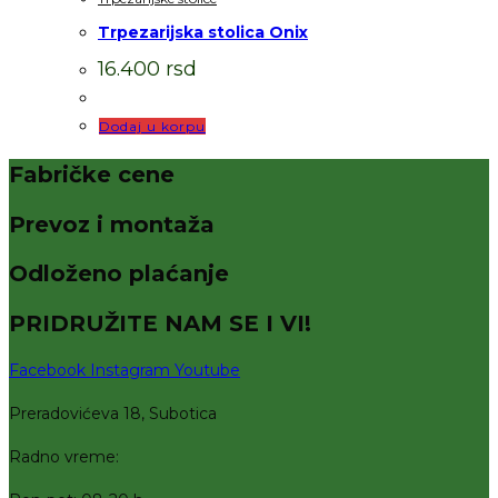
Trpezarijska stolica Onix
16.400
rsd
Dodaj u korpu
Fabričke cene
Prevoz i montaža
Odloženo plaćanje
PRIDRUŽITE NAM SE I VI!
Facebook
Instagram
Youtube
Preradovićeva 18, Subotica
Radno vreme: