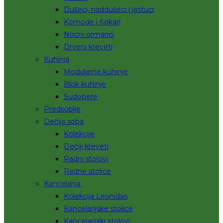
Dušeci, naddušeci i jastuci
Komode i fiokari
Noćni ormarići
Drveni kreveti
Kuhinja
Modularne kuhinje
Blok kuhinje
Sudopere
Predsoblje
Dečija soba
Kolekcije
Dečiji kreveti
Radni stolovi
Radne stolice
Kancelarija
Kolekcija Leonidas
Kancelarijske stolice
Kancelarijski stolovi