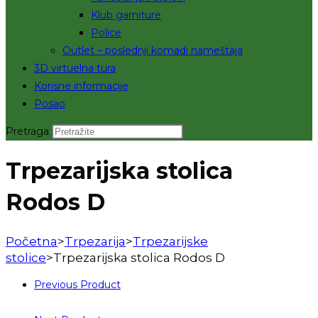
Klub garniture
Police
Outlet – poslednji komadi nameštaja
3D virtuelna tura
Korisne informacije
Posao
Pretraga
Trpezarijska stolica
Rodos D
Početna
>
Trpezarija
>
Trpezarijske
stolice
>
Trpezarijska stolica Rodos D
Previous Product