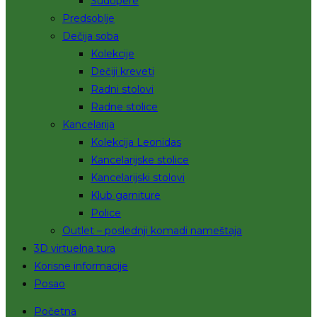
Sudopere
Predsoblje
Dečija soba
Kolekcije
Dečiji kreveti
Radni stolovi
Radne stolice
Kancelarija
Kolekcija Leonidas
Kancelarijske stolice
Kancelarijski stolovi
Klub garniture
Police
Outlet – poslednji komadi nameštaja
3D virtuelna tura
Korisne informacije
Posao
Početna