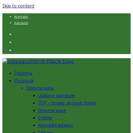
Skip to content
Kontakt
Katalozi
Početna
Proizvodi
Dnevna soba
Ugaone garniture
TDF – trosed, dvosed, fotelja
Dnevne sobe
Fotelje
Komadni ležajevi
Taburei