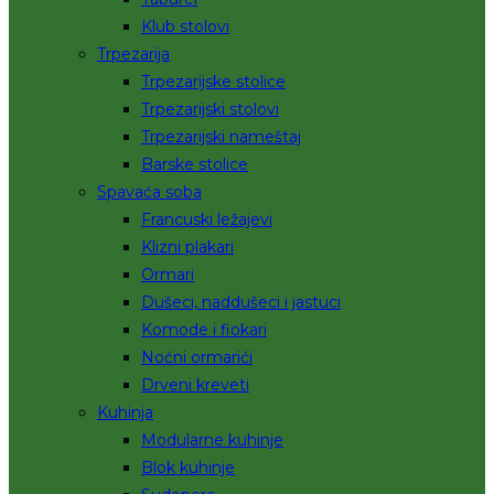
Klub stolovi
Trpezarija
Trpezarijske stolice
Trpezarijski stolovi
Trpezarijski nameštaj
Barske stolice
Spavaća soba
Francuski ležajevi
Klizni plakari
Ormari
Dušeci, naddušeci i jastuci
Komode i fiokari
Noćni ormarići
Drveni kreveti
Kuhinja
Modularne kuhinje
Blok kuhinje