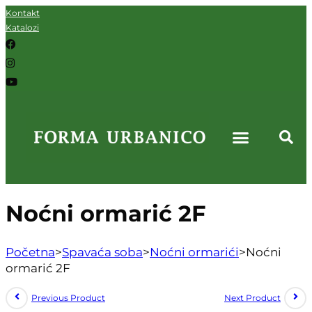
Kontakt
Katalozi
Noćni ormarić 2F
Početna
>
Spavaća soba
>
Noćni ormarići
>
Noćni
ormarić 2F
Previous Product
Next Product