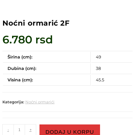
Noćni ormarić 2F
6.780
rsd
Širina (cm):
49
Dubina (cm):
38
Visina (cm):
45.5
Kategorija:
Noćni ormarići
-
+
DODAJ U KORPU