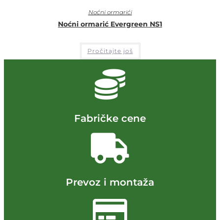
Noćni ormarići
Noćni ormarić Evergreen NS1
Pročitajte još
Fabričke cene
Prevoz i montaža