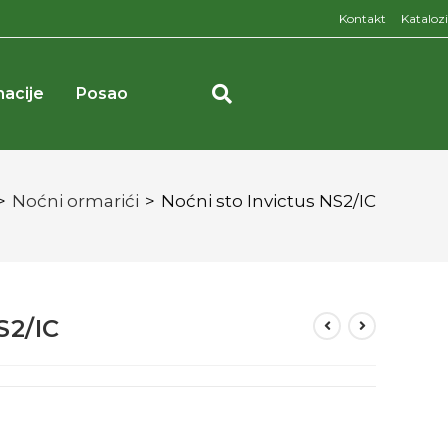
Kontakt
Katalozi
macije
Posao
>
Noćni ormarići
>
Noćni sto Invictus NS2/IC
S2/IC