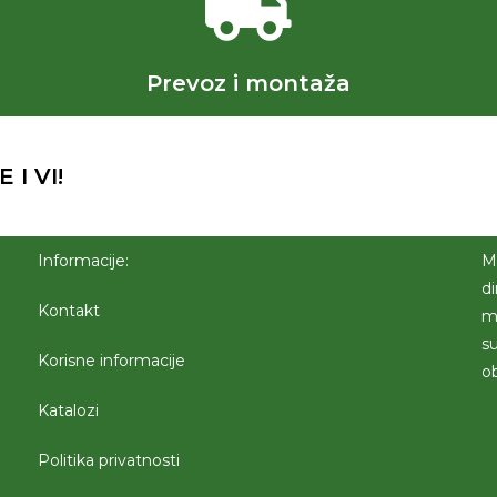
Prevoz i montaža
 I VI!
Informacije:
M
d
Kontakt
m
su
Korisne informacije
o
Katalozi
Politika privatnosti