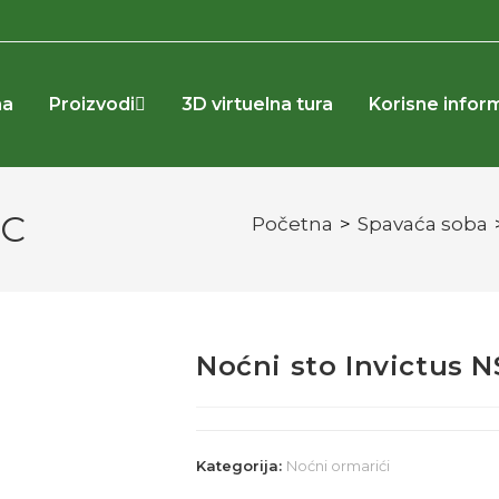
na
Proizvodi
3D virtuelna tura
Korisne infor
IC
Početna
>
Spavaća soba
Noćni sto Invictus N
Kategorija:
Noćni ormarići