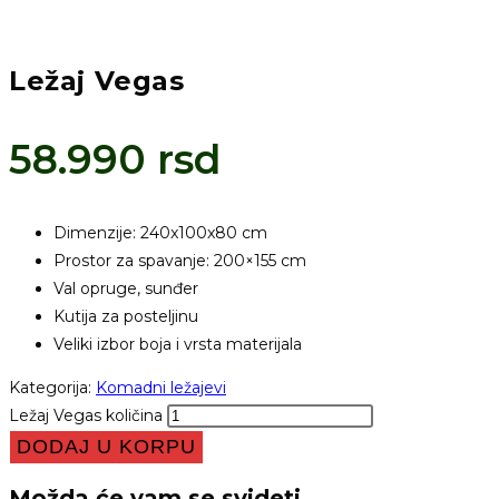
Ležaj Vegas
58.990
rsd
Dimenzije: 240x100x80 cm
Prostor za spavanje: 200×155 cm
Val opruge, sunđer
Kutija za posteljinu
Veliki izbor boja i vrsta materijala
Kategorija:
Komadni ležajevi
Ležaj Vegas količina
DODAJ U KORPU
Možda će vam se svideti …