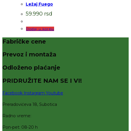
Ležaj Fuego
59.990
rsd
Dodaj u korpu
Fabričke cene
Prevoz i montaža
Odloženo plaćanje
PRIDRUŽITE NAM SE I VI!
Facebook
Instagram
Youtube
Preradovićeva 18, Subotica
Radno vreme:
Pon-pet: 08-20 h