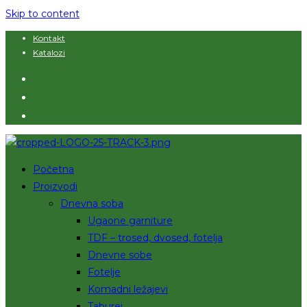
Skip to content
Kontakt
Katalozi
Početna
Proizvodi
Dnevna soba
Ugaone garniture
TDF – trosed, dvosed, fotelja
Dnevne sobe
Fotelje
Komadni ležajevi
Taburei