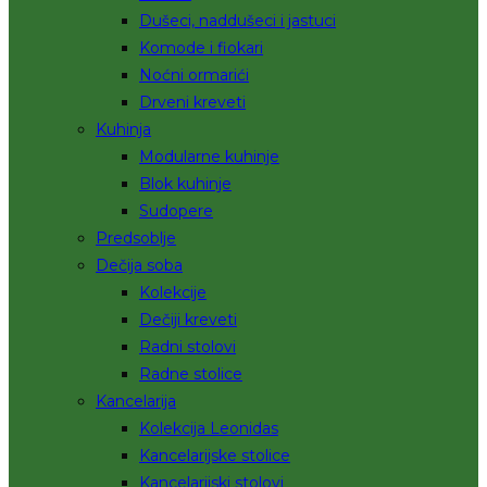
Dušeci, naddušeci i jastuci
Komode i fiokari
Noćni ormarići
Drveni kreveti
Kuhinja
Modularne kuhinje
Blok kuhinje
Sudopere
Predsoblje
Dečija soba
Kolekcije
Dečiji kreveti
Radni stolovi
Radne stolice
Kancelarija
Kolekcija Leonidas
Kancelarijske stolice
Kancelarijski stolovi