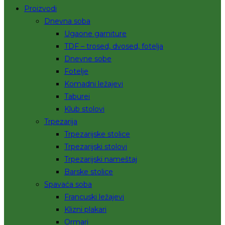
Proizvodi
Dnevna soba
Ugaone garniture
TDF – trosed, dvosed, fotelja
Dnevne sobe
Fotelje
Komadni ležajevi
Taburei
Klub stolovi
Trpezarija
Trpezarijske stolice
Trpezarijski stolovi
Trpezarijski nameštaj
Barske stolice
Spavaća soba
Francuski ležajevi
Klizni plakari
Ormari