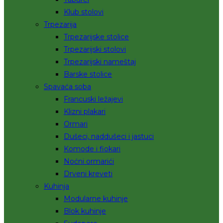
Klub stolovi
Trpezarija
Trpezarijske stolice
Trpezarijski stolovi
Trpezarijski nameštaj
Barske stolice
Spavaća soba
Francuski ležajevi
Klizni plakari
Ormari
Dušeci, naddušeci i jastuci
Komode i fiokari
Noćni ormarići
Drveni kreveti
Kuhinja
Modularne kuhinje
Blok kuhinje