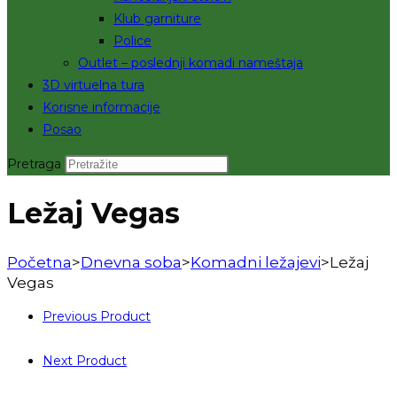
Klub garniture
Police
Outlet – poslednji komadi nameštaja
3D virtuelna tura
Korisne informacije
Posao
Pretraga
Ležaj Vegas
Početna
>
Dnevna soba
>
Komadni ležajevi
>
Ležaj
Vegas
Previous Product
Next Product