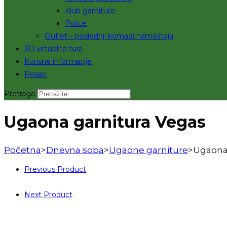
Klub garniture
Police
Outlet – poslednji komadi nameštaja
3D virtuelna tura
Korisne informacije
Posao
Pretraga
Ugaona garnitura Vegas
Početna
>
Dnevna soba
>
Ugaone garniture
>
Ugaona 
Previous Product
Next Product