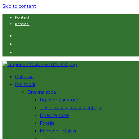
Skip to content
Kontakt
Katalozi
Početna
Proizvodi
Dnevna soba
Ugaone garniture
TDF – trosed, dvosed, fotelja
Dnevne sobe
Fotelje
Komadni ležajevi
Taburei