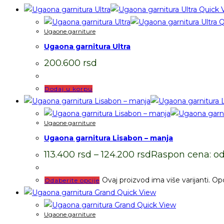
Quick 
Q
Ugaone garniture
Ugaona garnitura Ultra
200.600
rsd
Dodaj u korpu
Ugaone garniture
Ugaona garnitura Lisabon – manja
113.400
rsd
–
124.200
rsd
Raspon cena: od 
Ovaj proizvod ima više varijanti. Op
Odaberite opcije
Quick View
Quick View
Ugaone garniture