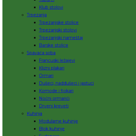
Klub stolovi
Trpezarija
Trpezarijske stolice
Trpezarijski stolovi
Trpezarijski nameštaj
Barske stolice
Spavaća soba
Francuski ležajevi
Klizni plakari
Ormari
Dušeci, naddušeci i jastuci
Komode i fiokari
Noćni ormarići
Drveni kreveti
Kuhinja
Modularne kuhinje
Blok kuhinje