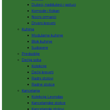
Dušeci, naddušeci i jastuci
Komode i fiokari
Noćni ormarići
Drveni kreveti
Kuhinja
Modularne kuhinje
Blok kuhinje
Sudopere
Predsoblje
Dečija soba
Kolekcije
Dečiji kreveti
Radni stolovi
Radne stolice
Kancelarija
Kolekcija Leonidas
Kancelarijske stolice
Kancelarijski stolovi