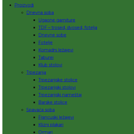
Proizvodi
Dnevna soba
Ugaone garniture
TDF – trosed, dvosed, fotelja
Dnevne sobe
Fotelje
Komadni ležajevi
Taburei
Klub stolovi
Trpezarija
Trpezarijske stolice
Trpezarijski stolovi
Trpezarijski nameštaj
Barske stolice
Spavaća soba
Francuski ležajevi
Klizni plakari
Ormari