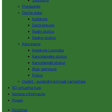
Sudopere
Predsoblje
Dečija soba
Kolekcije
Dečiji kreveti
Radni stolovi
Radne stolice
Kancelarija
Kolekcija Leonidas
Kancelarijske stolice
Kancelarijski stolovi
Klub garniture
Police
Outlet – poslednji komadi nameštaja
3D virtuelna tura
Korisne informacije
Posao
Početna