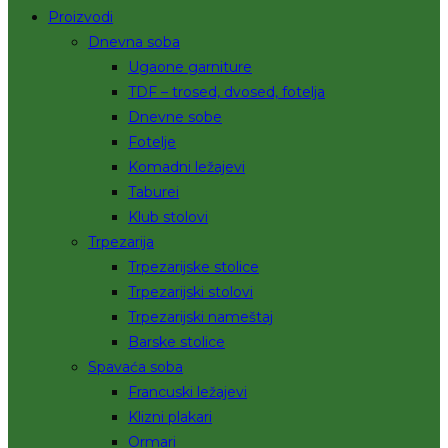
Proizvodi
Dnevna soba
Ugaone garniture
TDF – trosed, dvosed, fotelja
Dnevne sobe
Fotelje
Komadni ležajevi
Taburei
Klub stolovi
Trpezarija
Trpezarijske stolice
Trpezarijski stolovi
Trpezarijski nameštaj
Barske stolice
Spavaća soba
Francuski ležajevi
Klizni plakari
Ormari