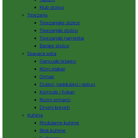
Klub stolovi
Trpezarija
Trpezarijske stolice
Trpezarijski stolovi
Trpezarijski nameštaj
Barske stolice
Spavaća soba
Francuski ležajevi
Klizni plakari
Ormari
Dušeci, naddušeci i jastuci
Komode i fiokari
Noćni ormarići
Drveni kreveti
Kuhinja
Modularne kuhinje
Blok kuhinje