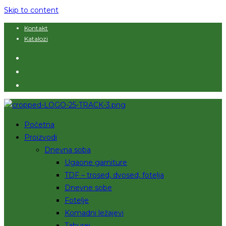
Skip to content
Kontakt
Katalozi
Početna
Proizvodi
Dnevna soba
Ugaone garniture
TDF – trosed, dvosed, fotelja
Dnevne sobe
Fotelje
Komadni ležajevi
Taburei