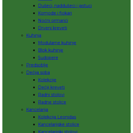
Dušeci, naddušeci i jastuci
Komode i fiokari
Noćni ormarići
Drveni kreveti
Kuhinja
Modularne kuhinje
Blok kuhinje
Sudopere
Predsoblje
Dečija soba
Kolekcije
Dečiji kreveti
Radni stolovi
Radne stolice
Kancelarija
Kolekcija Leonidas
Kancelarijske stolice
Kancelarijski stolovi