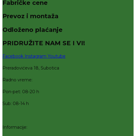
Fabričke cene
Prevoz i montaža
Odloženo plaćanje
PRIDRUŽITE NAM SE I VI!
Facebook
Instagram
Youtube
Preradovićeva 18, Subotica
Radno vreme:
Pon-pet: 08-20 h
Sub: 08-14 h
Informacije: