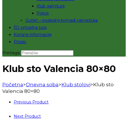
Klub garniture
Police
Outlet – poslednji komadi nameštaja
3D virtuelna tura
Korisne informacije
Posao
Pretraga
Klub sto Valencia 80×80
Početna
>
Dnevna soba
>
Klub stolovi
>
Klub sto
Valencia 80×80
Previous Product
Next Product