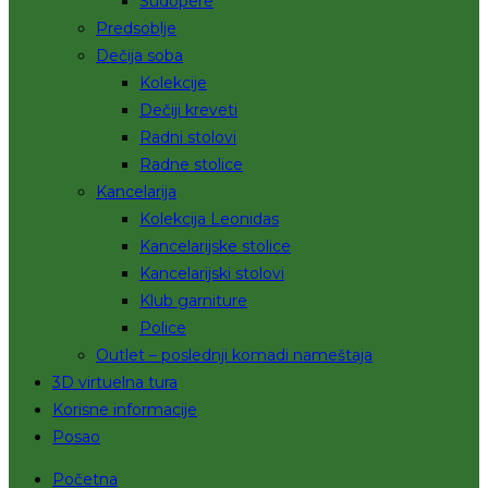
Sudopere
Predsoblje
Dečija soba
Kolekcije
Dečiji kreveti
Radni stolovi
Radne stolice
Kancelarija
Kolekcija Leonidas
Kancelarijske stolice
Kancelarijski stolovi
Klub garniture
Police
Outlet – poslednji komadi nameštaja
3D virtuelna tura
Korisne informacije
Posao
Početna