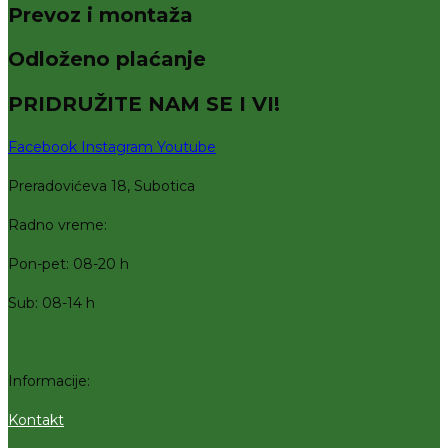
Prevoz i montaža
Odloženo plaćanje
PRIDRUŽITE NAM SE I VI!
Facebook
Instagram
Youtube
Preradovićeva 18, Subotica
Radno vreme:
Pon-pet: 08-20 h
Sub: 08-14 h
Informacije:
Kontakt