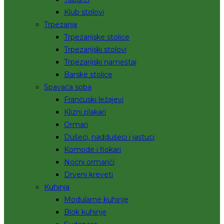
Klub stolovi
Trpezarija
Trpezarijske stolice
Trpezarijski stolovi
Trpezarijski nameštaj
Barske stolice
Spavaća soba
Francuski ležajevi
Klizni plakari
Ormari
Dušeci, naddušeci i jastuci
Komode i fiokari
Noćni ormarići
Drveni kreveti
Kuhinja
Modularne kuhinje
Blok kuhinje