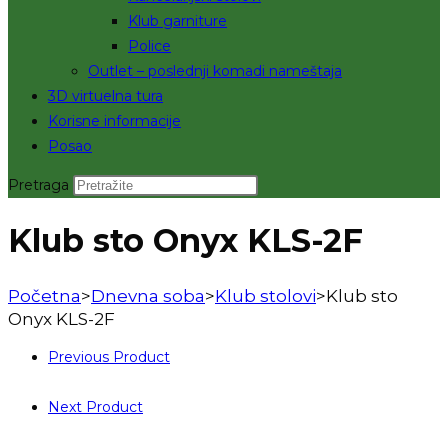
Klub garniture
Police
Outlet – poslednji komadi nameštaja
3D virtuelna tura
Korisne informacije
Posao
Pretraga
Klub sto Onyx KLS-2F
Početna
>
Dnevna soba
>
Klub stolovi
>
Klub sto
Onyx KLS-2F
Previous Product
Next Product