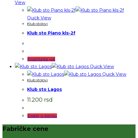
View
Quick View
Klub stolovi
Klub sto Piano kls-2f
Pročitajte još
Quick View
Quick View
Klub stolovi
Klub sto Lagos
11.200
rsd
Dodaj u korpu
Fabričke cene