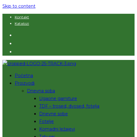
Skip to content
Kontakt
Katalozi
Početna
Proizvodi
Dnevna soba
Ugaone garniture
TDF – trosed, dvosed, fotelja
Dnevne sobe
Fotelje
Komadni ležajevi
Taburei