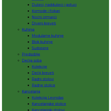
Dušeci, naddušeci i jastuci
Komode i fiokari
Noćni ormarići
Drveni kreveti
Kuhinja
Modularne kuhinje
Blok kuhinje
Sudopere
Predsoblje
Dečija soba
Kolekcije
Dečiji kreveti
Radni stolovi
Radne stolice
Kancelarija
Kolekcija Leonidas
Kancelarijske stolice
Kancelarijski stolovi