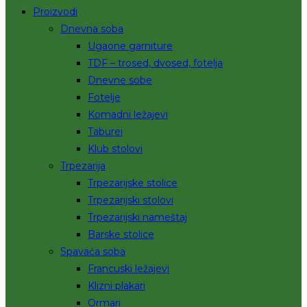
Proizvodi
Dnevna soba
Ugaone garniture
TDF – trosed, dvosed, fotelja
Dnevne sobe
Fotelje
Komadni ležajevi
Taburei
Klub stolovi
Trpezarija
Trpezarijske stolice
Trpezarijski stolovi
Trpezarijski nameštaj
Barske stolice
Spavaća soba
Francuski ležajevi
Klizni plakari
Ormari