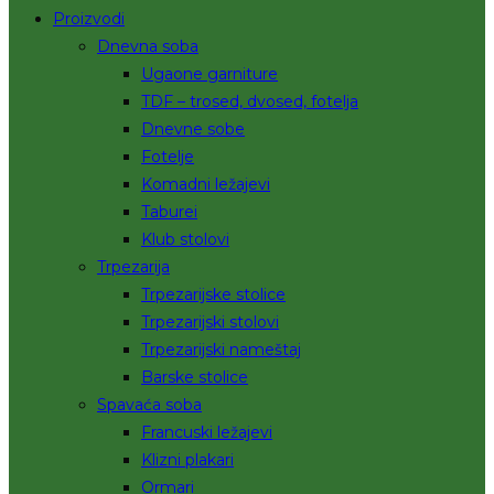
Proizvodi
Dnevna soba
Ugaone garniture
TDF – trosed, dvosed, fotelja
Dnevne sobe
Fotelje
Komadni ležajevi
Taburei
Klub stolovi
Trpezarija
Trpezarijske stolice
Trpezarijski stolovi
Trpezarijski nameštaj
Barske stolice
Spavaća soba
Francuski ležajevi
Klizni plakari
Ormari