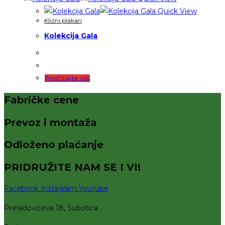
Quick View
Klizni plakari
Kolekcija Gala
Pročitajte još
Fabričke cene
Prevoz i montaža
Odloženo plaćanje
PRIDRUŽITE NAM SE I VI!
Facebook
Instagram
Youtube
Preradovićeva 18, Subotica