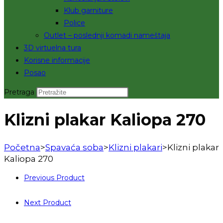
Klub garniture
Police
Outlet – poslednji komadi nameštaja
3D virtuelna tura
Korisne informacije
Posao
Pretraga
Klizni plakar Kaliopa 270
Početna
>
Spavaća soba
>
Klizni plakari
>
Klizni plakar
Kaliopa 270
Previous Product
Next Product