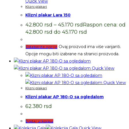
Quick View
Klizni plakari
Klizni plakar Lara 150
42.800
rsd
–
45.170
rsd
Raspon cena: od
42.800 rsd do 45.170 rsd
Ovaj proizvod ima više varijanti.
Odaberite opcije
Opcije mogu biti izabrane na stranici proizvoda.
Quick View
Quick View
Klizni plakari
Klizni plakar AP 180-O sa ogledalom
62.380
rsd
Dodaj u korpu
Quick View