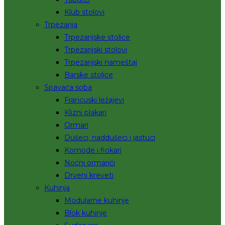
Klub stolovi
Trpezarija
Trpezarijske stolice
Trpezarijski stolovi
Trpezarijski nameštaj
Barske stolice
Spavaća soba
Francuski ležajevi
Klizni plakari
Ormari
Dušeci, naddušeci i jastuci
Komode i fiokari
Noćni ormarići
Drveni kreveti
Kuhinja
Modularne kuhinje
Blok kuhinje