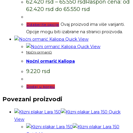
62.420
rsd
–
65.550
rsd
Raspon cena: od
62.420 rsd do 65.550 rsd
Ovaj proizvod ima više varijanti.
Odaberite opcije
Opcije mogu biti izabrane na stranici proizvoda.
Quick View
Quick View
Noćni ormarići
Noćni ormarić Kaliopa
9.220
rsd
Dodaj u korpu
Povezani proizvodi
Quick
View