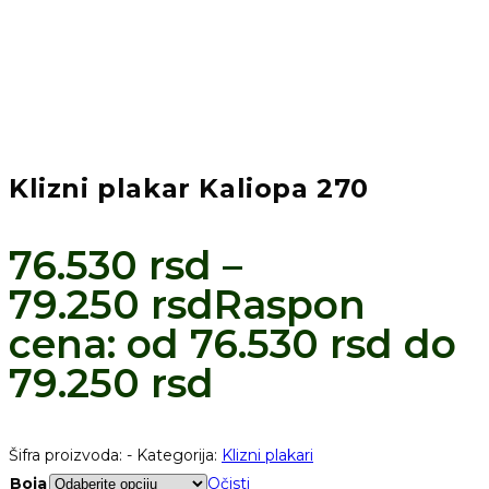
Klizni plakar Kaliopa 270
76.530
rsd
–
79.250
rsd
Raspon
cena: od 76.530 rsd do
79.250 rsd
Šifra proizvoda:
-
Kategorija:
Klizni plakari
Boja
Očisti