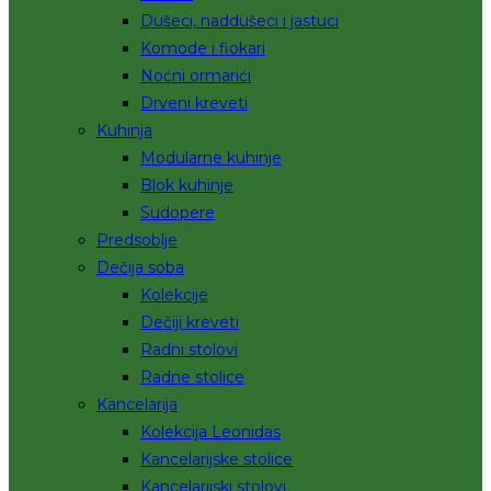
Dušeci, naddušeci i jastuci
Komode i fiokari
Noćni ormarići
Drveni kreveti
Kuhinja
Modularne kuhinje
Blok kuhinje
Sudopere
Predsoblje
Dečija soba
Kolekcije
Dečiji kreveti
Radni stolovi
Radne stolice
Kancelarija
Kolekcija Leonidas
Kancelarijske stolice
Kancelarijski stolovi