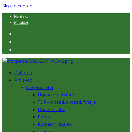
Skip to content
Kontakt
Katalozi
Početna
Proizvodi
Dnevna soba
Ugaone garniture
TDF – trosed, dvosed, fotelja
Dnevne sobe
Fotelje
Komadni ležajevi
Taburei