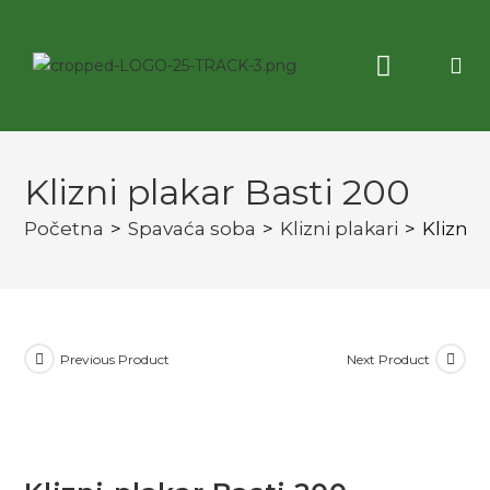
Korisne informacije
3D virtuelna tura
Klizni plakar Basti 200
Početna
>
Spavaća soba
>
Klizni plakari
>
Klizni 
Previous Product
Next Product