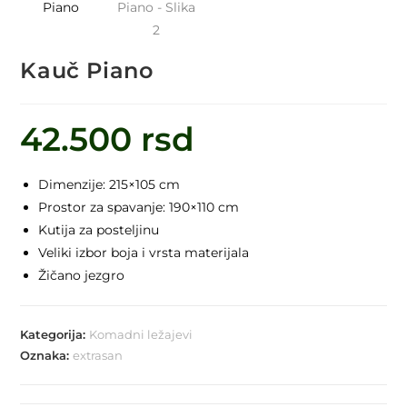
Kauč Piano
42.500
rsd
Dimenzije: 215×105 cm
Prostor za spavanje: 190×110 cm
Kutija za posteljinu
Veliki izbor boja i vrsta materijala
Žičano jezgro
Kategorija:
Komadni ležajevi
Oznaka:
extrasan