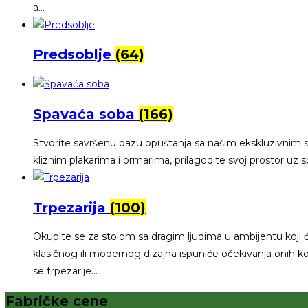
a…
Predsoblje
(64)
Spavaća soba
(166)
Stvorite savršenu oazu opuštanja sa našim ekskluzivnim s
kliznim plakarima i ormarima, prilagodite svoj prostor uz sp
Trpezarija
(100)
Okupite se za stolom sa dragim ljudima u ambijentu koji 
klasičnog ili modernog dizajna ispuniće očekivanja onih koji
se trpezarije…
Fabričke cene