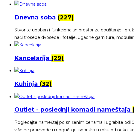
Dnevna soba
(227)
Stvorite udoban i funkcionalan prostor za opuštanje i 
naći trosede dvosede i fotelje, ugaone garniture, modular
Kancelarija
(29)
Kuhinja
(32)
Outlet - poslednji komadi nameštaja
Pogledajte nameštaj po sniženim cenama i ugrabite odličnu
više ne proizvode i moguća je isporuka u roku od nekolik