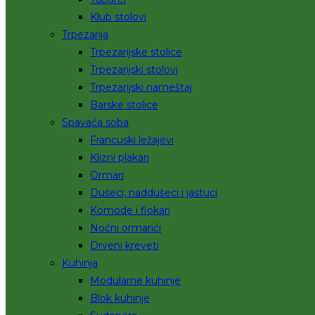
Klub stolovi
Trpezarija
Trpezarijske stolice
Trpezarijski stolovi
Trpezarijski nameštaj
Barske stolice
Spavaća soba
Francuski ležajevi
Klizni plakari
Ormari
Dušeci, naddušeci i jastuci
Komode i fiokari
Noćni ormarići
Drveni kreveti
Kuhinja
Modularne kuhinje
Blok kuhinje