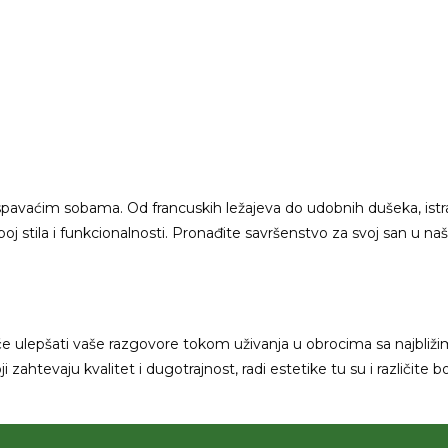
pavaćim sobama. Od francuskih ležajeva do udobnih dušeka, istra
oj stila i funkcionalnosti. Pronađite savršenstvo za svoj san u naš
će ulepšati vaše razgovore tokom uživanja u obrocima sa najbliž
 zahtevaju kvalitet i dugotrajnost, radi estetike tu su i različite