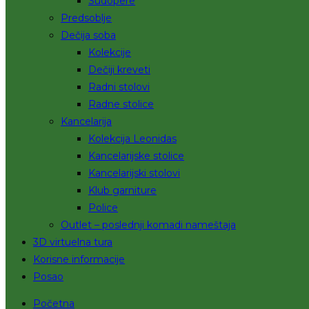
Sudopere
Predsoblje
Dečija soba
Kolekcije
Dečiji kreveti
Radni stolovi
Radne stolice
Kancelarija
Kolekcija Leonidas
Kancelarijske stolice
Kancelarijski stolovi
Klub garniture
Police
Outlet – poslednji komadi nameštaja
3D virtuelna tura
Korisne informacije
Posao
Početna