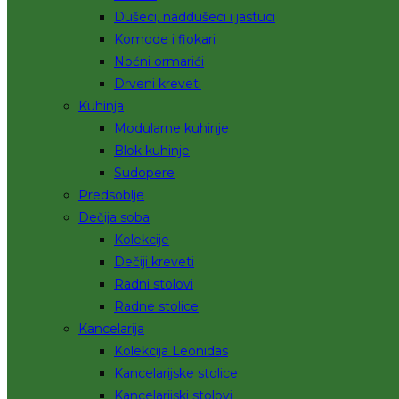
Dušeci, naddušeci i jastuci
Komode i fiokari
Noćni ormarići
Drveni kreveti
Kuhinja
Modularne kuhinje
Blok kuhinje
Sudopere
Predsoblje
Dečija soba
Kolekcije
Dečiji kreveti
Radni stolovi
Radne stolice
Kancelarija
Kolekcija Leonidas
Kancelarijske stolice
Kancelarijski stolovi