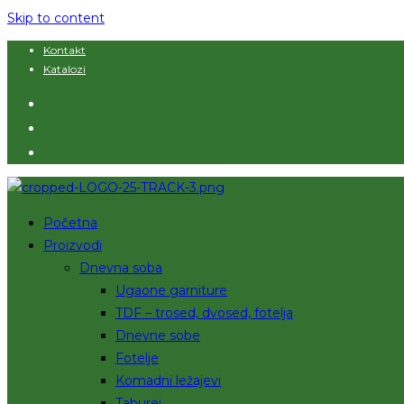
Skip to content
Kontakt
Katalozi
Početna
Proizvodi
Dnevna soba
Ugaone garniture
TDF – trosed, dvosed, fotelja
Dnevne sobe
Fotelje
Komadni ležajevi
Taburei