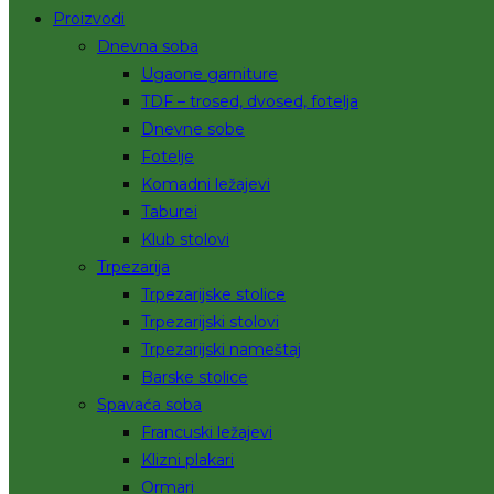
Proizvodi
Dnevna soba
Ugaone garniture
TDF – trosed, dvosed, fotelja
Dnevne sobe
Fotelje
Komadni ležajevi
Taburei
Klub stolovi
Trpezarija
Trpezarijske stolice
Trpezarijski stolovi
Trpezarijski nameštaj
Barske stolice
Spavaća soba
Francuski ležajevi
Klizni plakari
Ormari