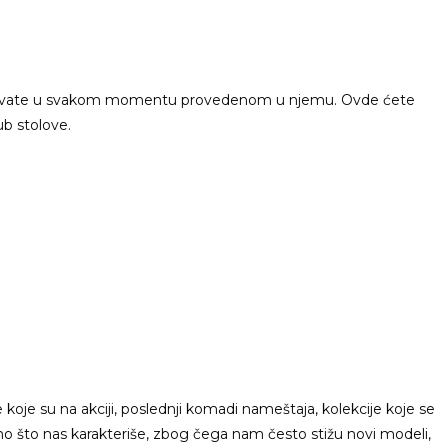
da uživate u svakom momentu provedenom u njemu. Ovde ćete
ub stolove.
oje su na akciji, poslednji komadi nameštaja, kolekcije koje se
no što nas karakteriše, zbog čega nam često stižu novi modeli,