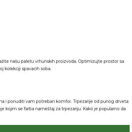
žite našu paletu vrhunskih proizvoda. Optimizujte prostor sa
oj kolekciji spavaćih soba.
ima i ponuditi vam potreban komfor. Trpezarije od punog drveta
 boje kojim se farba nameštaj za trpezariju. Kako je popularno da