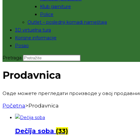
Klub garniture
Police
Outlet – poslednji komadi nameštaja
3D virtuelna tura
Korisne informacije
Posao
Pretraga
Prodavnica
Овде можете прегледати производе у овој продавни
Početna
>
Prodavnica
Dečija soba
(33)