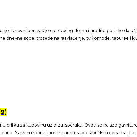
druženje. Dnevni boravak je srce vašeg doma i uredite ga tako 
ne dnevne sobe, trosede na razvlačenje, tv komode, taburee i kl
(9)
 priliku za kupovinu uz brzu isporuku. Ovde se nalaze garniture k
o dana. Najveći izbor ugaonih garnitura po fabričkim cenama je o