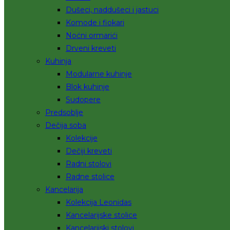
Dušeci, naddušeci i jastuci
Komode i fiokari
Noćni ormarići
Drveni kreveti
Kuhinja
Modularne kuhinje
Blok kuhinje
Sudopere
Predsoblje
Dečija soba
Kolekcije
Dečiji kreveti
Radni stolovi
Radne stolice
Kancelarija
Kolekcija Leonidas
Kancelarijske stolice
Kancelarijski stolovi