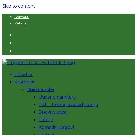
Skip to content
Kontakt
Katalozi
Početna
Proizvodi
Dnevna soba
Ugaone garniture
TDF – trosed, dvosed, fotelja
Dnevne sobe
Fotelje
Komadni ležajevi
Taburei