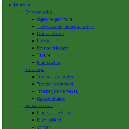
Proizvodi
Dnevna soba
Ugaone garniture
TDF – trosed, dvosed, fotelja
Dnevne sobe
Fotelje
Komadni ležajevi
Taburei
Klub stolovi
Trpezarija
Trpezarijske stolice
Trpezarijski stolovi
Trpezarijski nameštaj
Barske stolice
Spavaća soba
Francuski ležajevi
Klizni plakari
Ormari