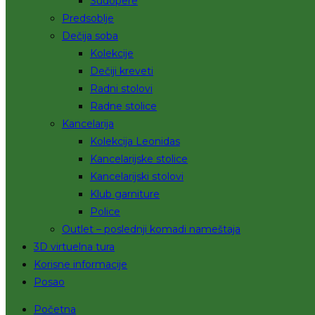
Sudopere
Predsoblje
Dečija soba
Kolekcije
Dečiji kreveti
Radni stolovi
Radne stolice
Kancelarija
Kolekcija Leonidas
Kancelarijske stolice
Kancelarijski stolovi
Klub garniture
Police
Outlet – poslednji komadi nameštaja
3D virtuelna tura
Korisne informacije
Posao
Početna