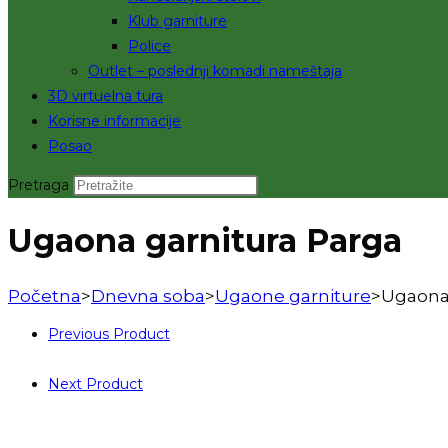
Klub garniture
Police
Outlet – poslednji komadi nameštaja
3D virtuelna tura
Korisne informacije
Posao
Pretraga
Ugaona garnitura Parga
Početna
>
Dnevna soba
>
Ugaone garniture
>
Ugaona 
Previous Product
Next Product