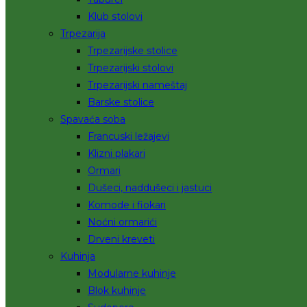
Klub stolovi
Trpezarija
Trpezarijske stolice
Trpezarijski stolovi
Trpezarijski nameštaj
Barske stolice
Spavaća soba
Francuski ležajevi
Klizni plakari
Ormari
Dušeci, naddušeci i jastuci
Komode i fiokari
Noćni ormarići
Drveni kreveti
Kuhinja
Modularne kuhinje
Blok kuhinje