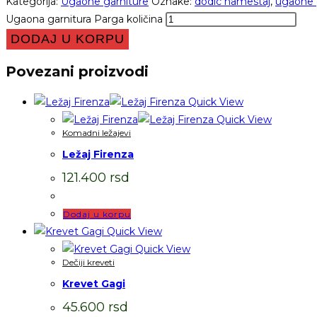
Kategorija:
Ugaone garniture
Oznake:
dodic namestaj
,
ugaone 
Ugaona garnitura Parga količina
DODAJ U KORPU
Povezani proizvodi
Quick View
Quick View
Komadni ležajevi
Ležaj Firenza
121.400
rsd
Dodaj u korpu
Quick View
Quick View
Dečiji kreveti
Krevet Gagi
45.600
rsd