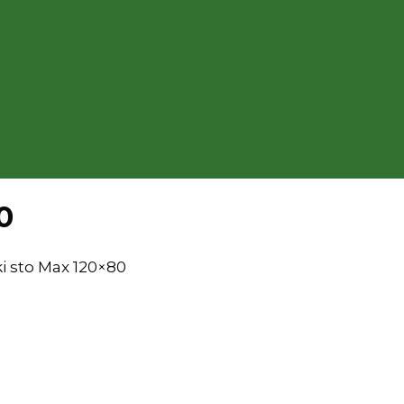
0
ki sto Max 120×80