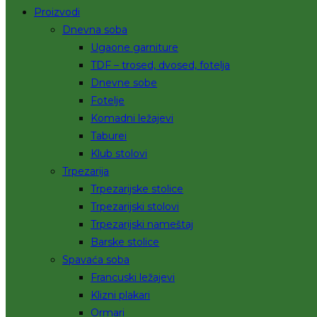
Proizvodi
Dnevna soba
Ugaone garniture
TDF – trosed, dvosed, fotelja
Dnevne sobe
Fotelje
Komadni ležajevi
Taburei
Klub stolovi
Trpezarija
Trpezarijske stolice
Trpezarijski stolovi
Trpezarijski nameštaj
Barske stolice
Spavaća soba
Francuski ležajevi
Klizni plakari
Ormari