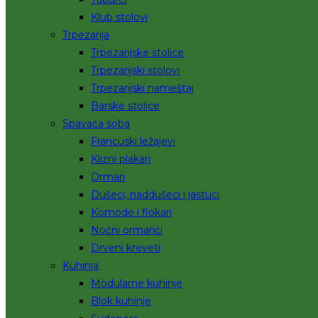
Klub stolovi
Trpezarija
Trpezarijske stolice
Trpezarijski stolovi
Trpezarijski nameštaj
Barske stolice
Spavaća soba
Francuski ležajevi
Klizni plakari
Ormari
Dušeci, naddušeci i jastuci
Komode i fiokari
Noćni ormarići
Drveni kreveti
Kuhinja
Modularne kuhinje
Blok kuhinje