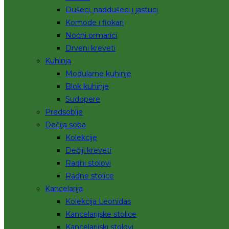
Dušeci, naddušeci i jastuci
Komode i fiokari
Noćni ormarići
Drveni kreveti
Kuhinja
Modularne kuhinje
Blok kuhinje
Sudopere
Predsoblje
Dečija soba
Kolekcije
Dečiji kreveti
Radni stolovi
Radne stolice
Kancelarija
Kolekcija Leonidas
Kancelarijske stolice
Kancelarijski stolovi