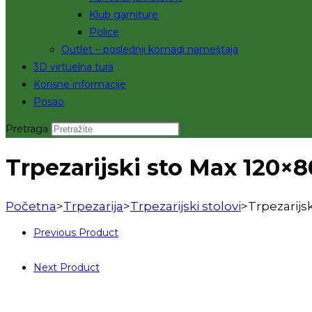
Klub garniture
Police
Outlet – poslednji komadi nameštaja
3D virtuelna tura
Korisne informacije
Posao
Pretraga
Trpezarijski sto Max 120×8
Početna
>
Trpezarija
>
Trpezarijski stolovi
>
Trpezarijs
Previous Product
Next Product