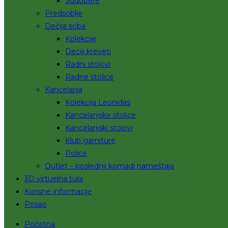
Sudopere
Predsoblje
Dečija soba
Kolekcije
Dečiji kreveti
Radni stolovi
Radne stolice
Kancelarija
Kolekcija Leonidas
Kancelarijske stolice
Kancelarijski stolovi
Klub garniture
Police
Outlet – poslednji komadi nameštaja
3D virtuelna tura
Korisne informacije
Posao
Početna