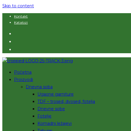
Skip to content
Kontakt
Katalozi
Početna
Proizvodi
Dnevna soba
Ugaone garniture
TDF – trosed, dvosed, fotelja
Dnevne sobe
Fotelje
Komadni ležajevi
Taburei