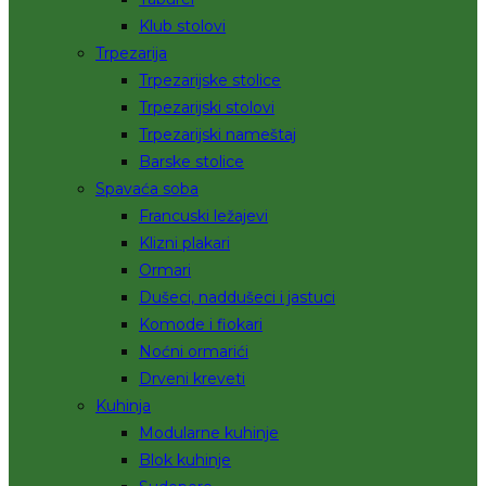
Klub stolovi
Trpezarija
Trpezarijske stolice
Trpezarijski stolovi
Trpezarijski nameštaj
Barske stolice
Spavaća soba
Francuski ležajevi
Klizni plakari
Ormari
Dušeci, naddušeci i jastuci
Komode i fiokari
Noćni ormarići
Drveni kreveti
Kuhinja
Modularne kuhinje
Blok kuhinje