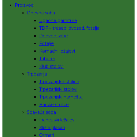
Proizvodi
Dnevna soba
Ugaone garniture
TDF – trosed, dvosed, fotelja
Dnevne sobe
Fotelje
Komadni ležajevi
Taburei
Klub stolovi
Trpezarija
Trpezarijske stolice
Trpezarijski stolovi
Trpezarijski nameštaj
Barske stolice
Spavaća soba
Francuski ležajevi
Klizni plakari
Ormari