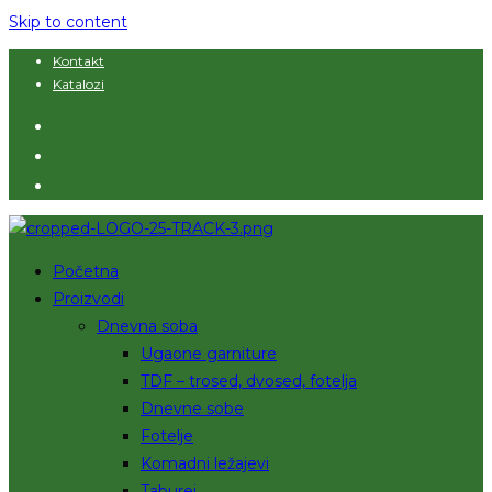
Skip to content
Kontakt
Katalozi
Početna
Proizvodi
Dnevna soba
Ugaone garniture
TDF – trosed, dvosed, fotelja
Dnevne sobe
Fotelje
Komadni ležajevi
Taburei