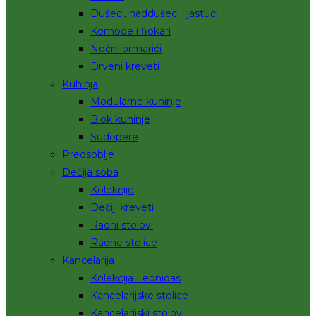
Dušeci, naddušeci i jastuci
Komode i fiokari
Noćni ormarići
Drveni kreveti
Kuhinja
Modularne kuhinje
Blok kuhinje
Sudopere
Predsoblje
Dečija soba
Kolekcije
Dečiji kreveti
Radni stolovi
Radne stolice
Kancelarija
Kolekcija Leonidas
Kancelarijske stolice
Kancelarijski stolovi