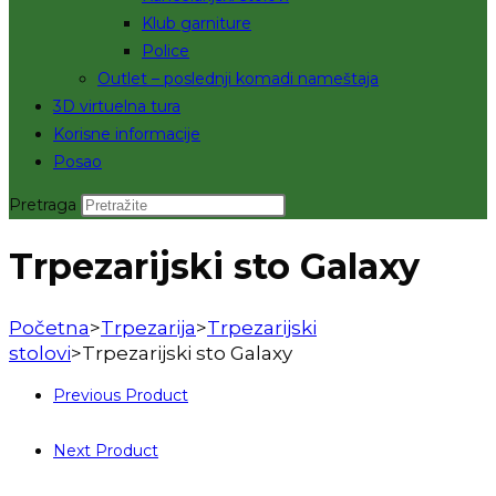
Klub garniture
Police
Outlet – poslednji komadi nameštaja
3D virtuelna tura
Korisne informacije
Posao
Pretraga
Trpezarijski sto Galaxy
Početna
>
Trpezarija
>
Trpezarijski
stolovi
>
Trpezarijski sto Galaxy
Previous Product
Next Product