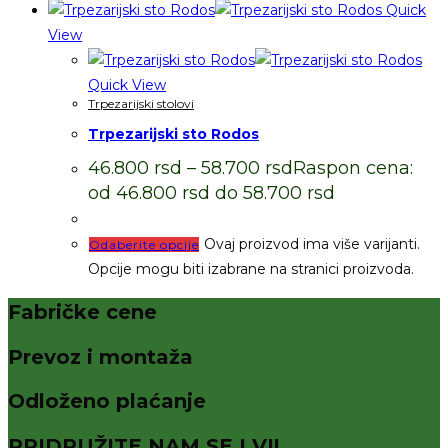
Quick
View
Quick View
Trpezarijski stolovi
Trpezarijski sto Rodos
46.800
rsd
–
58.700
rsd
Raspon cena:
od 46.800 rsd do 58.700 rsd
Ovaj proizvod ima više varijanti.
Odaberite opcije
Opcije mogu biti izabrane na stranici proizvoda.
Fabričke cene
Prevoz i montaža
Odloženo plaćanje
PRIDRUŽITE NAM SE I VI!