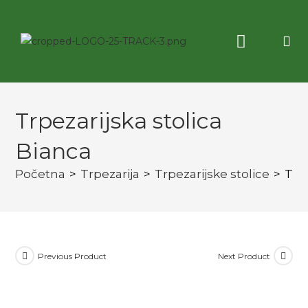
Korisne informacije
3D virtuelna tura
Trpezarijska stolica
Bianca
Početna
>
Trpezarija
>
Trpezarijske stolice
>
Trp
Previous Product
Next Product