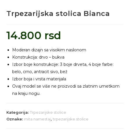
Trpezarijska stolica Bianca
14.800
rsd
Moderan dizajn sa visokim naslonom
Konstrukcija: drvo – bukva
Izbor boje konstrukcije: 3 boje drveta, 4 boje farbe:
belo, crno, antracit sivo, bež
Izbor boja i vrsta materijala
Ovaj model se više ne proizvodi sa zlatnim umetkom
na kraju nogu.
Kategorija:
Trpezarijske stolice
Oznake:
mita namestaj
,
trpezarijske stolice