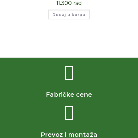
11.300
rsd
Dodaj u korpu
Fabričke cene
Prevoz i montaža