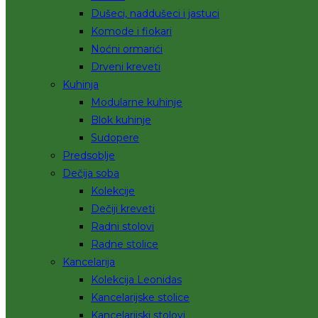
Dušeci, naddušeci i jastuci
Komode i fiokari
Noćni ormarići
Drveni kreveti
Kuhinja
Modularne kuhinje
Blok kuhinje
Sudopere
Predsoblje
Dečija soba
Kolekcije
Dečiji kreveti
Radni stolovi
Radne stolice
Kancelarija
Kolekcija Leonidas
Kancelarijske stolice
Kancelarijski stolovi