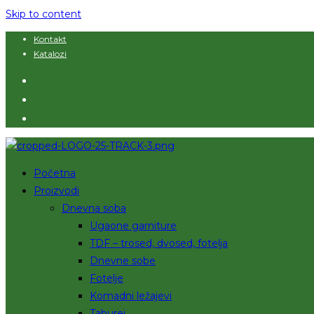
Skip to content
Kontakt
Katalozi
Početna
Proizvodi
Dnevna soba
Ugaone garniture
TDF – trosed, dvosed, fotelja
Dnevne sobe
Fotelje
Komadni ležajevi
Taburei