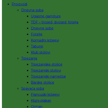
Proizvodi
Dnevna soba
Ugaone garniture
TDF – trosed, dvosed, fotelja
Dnevne sobe
Fotelje
Komadni ležajevi
Taburei
Klub stolovi
Trpezarija
Trpezarijske stolice
Trpezarijski stolovi
Trpezarijski nameštaj
Barske stolice
Spavaća soba
Francuski ležajevi
Klizni plakari
Ormari