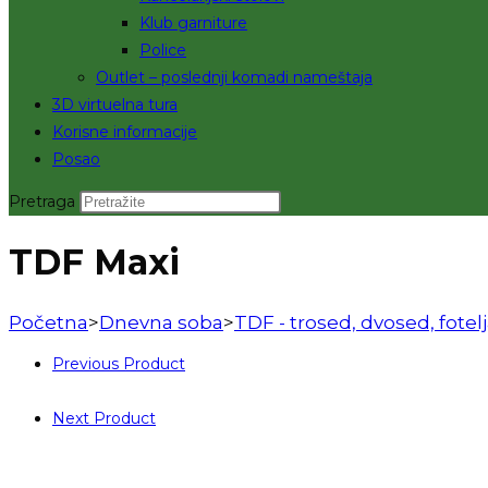
Klub garniture
Police
Outlet – poslednji komadi nameštaja
3D virtuelna tura
Korisne informacije
Posao
Pretraga
TDF Maxi
Početna
>
Dnevna soba
>
TDF - trosed, dvosed, fotel
Previous Product
Next Product