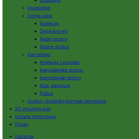
Sudopere
Predsoblje
Dečija soba
Kolekcije
Dečiji kreveti
Radni stolovi
Radne stolice
Kancelarija
Kolekcija Leonidas
Kancelarijske stolice
Kancelarijski stolovi
Klub garniture
Police
Outlet – poslednji komadi nameštaja
3D virtuelna tura
Korisne informacije
Posao
Početna