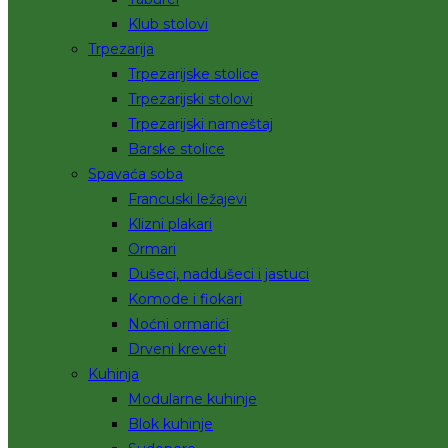
Klub stolovi
Trpezarija
Trpezarijske stolice
Trpezarijski stolovi
Trpezarijski nameštaj
Barske stolice
Spavaća soba
Francuski ležajevi
Klizni plakari
Ormari
Dušeci, naddušeci i jastuci
Komode i fiokari
Noćni ormarići
Drveni kreveti
Kuhinja
Modularne kuhinje
Blok kuhinje