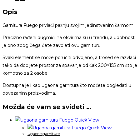
Opis
Garnitura Fuego privlači pažnju svojim jedinstvenim šarmom.
Precizno rađeni dugmići na okvirima su u trendu, a udobnost
je ono zbog čega ćete zavoleti ovu garnituru.
Svaki element se može poručiti odvojeno, a trosed se razvlači
tako da dobijete prostor za spavanje od čak 200×155 cm što je
komotno za 2 osobe.
Dostupna je i kao ugaona garnitura što možete pogledati u
povezanim proizvodima.
Možda će vam se svideti …
Quick View
Quick View
Ugaone garniture