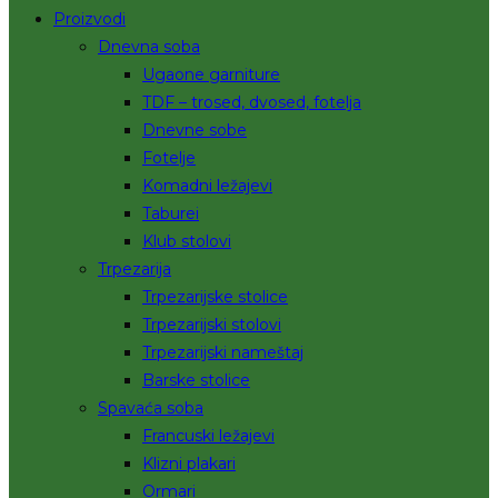
Proizvodi
Dnevna soba
Ugaone garniture
TDF – trosed, dvosed, fotelja
Dnevne sobe
Fotelje
Komadni ležajevi
Taburei
Klub stolovi
Trpezarija
Trpezarijske stolice
Trpezarijski stolovi
Trpezarijski nameštaj
Barske stolice
Spavaća soba
Francuski ležajevi
Klizni plakari
Ormari