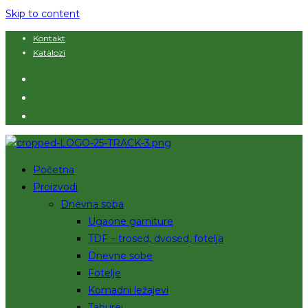
Skip to content
Kontakt
Katalozi
Početna
Proizvodi
Dnevna soba
Ugaone garniture
TDF – trosed, dvosed, fotelja
Dnevne sobe
Fotelje
Komadni ležajevi
Taburei