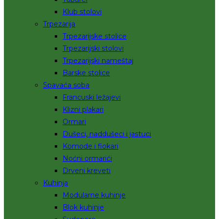
Klub stolovi
Trpezarija
Trpezarijske stolice
Trpezarijski stolovi
Trpezarijski nameštaj
Barske stolice
Spavaća soba
Francuski ležajevi
Klizni plakari
Ormari
Dušeci, naddušeci i jastuci
Komode i fiokari
Noćni ormarići
Drveni kreveti
Kuhinja
Modularne kuhinje
Blok kuhinje