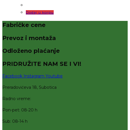
Dodaj u korpu
Fabričke cene
Prevoz i montaža
Odloženo plaćanje
PRIDRUŽITE NAM SE I VI!
Facebook
Instagram
Youtube
Preradovićeva 18, Subotica
Radno vreme:
Pon-pet: 08-20 h
Sub: 08-14 h