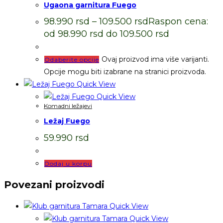
Ugaona garnitura Fuego
98.990
rsd
–
109.500
rsd
Raspon cena:
od 98.990 rsd do 109.500 rsd
Ovaj proizvod ima više varijanti.
Odaberite opcije
Opcije mogu biti izabrane na stranici proizvoda.
Quick View
Quick View
Komadni ležajevi
Ležaj Fuego
59.990
rsd
Dodaj u korpu
Povezani proizvodi
Quick View
Quick View