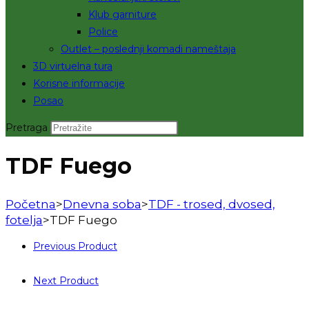
Klub garniture
Police
Outlet – poslednji komadi nameštaja
3D virtuelna tura
Korisne informacije
Posao
Pretraga
TDF Fuego
Početna
>
Dnevna soba
>
TDF - trosed, dvosed,
fotelja
>
TDF Fuego
Previous Product
Next Product