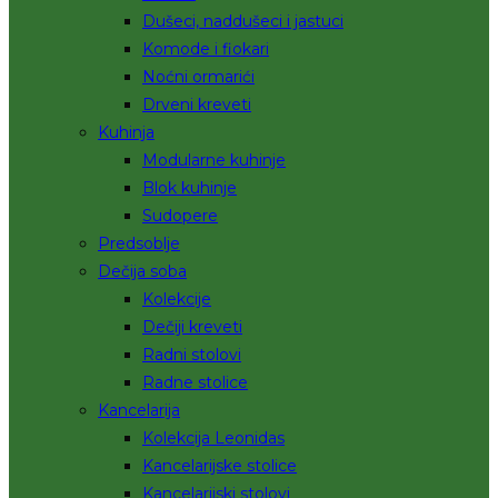
Dušeci, naddušeci i jastuci
Komode i fiokari
Noćni ormarići
Drveni kreveti
Kuhinja
Modularne kuhinje
Blok kuhinje
Sudopere
Predsoblje
Dečija soba
Kolekcije
Dečiji kreveti
Radni stolovi
Radne stolice
Kancelarija
Kolekcija Leonidas
Kancelarijske stolice
Kancelarijski stolovi