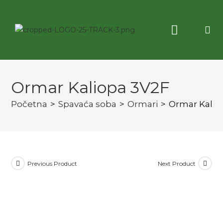
Korisne informacije
3D virtuelna tura
Ormar Kaliopa 3V2F
Početna
>
Spavaća soba
>
Ormari
>
Ormar Kalio
Previous Product
Next Product