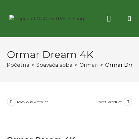
Korisne informacije
3D virtuelna tura
Ormar Dream 4K
Početna
>
Spavaća soba
>
Ormari
>
Ormar Drea
Previous Product
Next Product