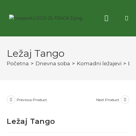
Korisne informacije
3D virtuelna tura
Ležaj Tango
Početna
>
Dnevna soba
>
Komadni ležajevi
>
Le
Previous Product
Next Product
Ležaj Tango