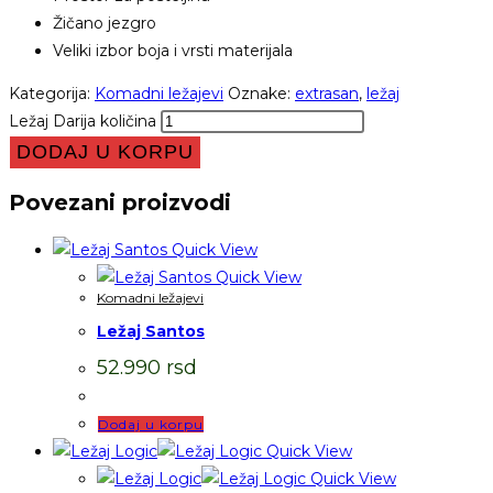
Žičano jezgro
Veliki izbor boja i vrsti materijala
Kategorija:
Komadni ležajevi
Oznake:
extrasan
,
ležaj
Ležaj Darija količina
DODAJ U KORPU
Povezani proizvodi
Quick View
Quick View
Komadni ležajevi
Ležaj Santos
52.990
rsd
Dodaj u korpu
Quick View
Quick View