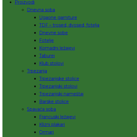
Proizvodi
Dnevna soba
Ugaone garniture
TDF – trosed, dvosed, fotelja
Dnevne sobe
Fotelje
Komadni ležajevi
Taburei
Klub stolovi
Trpezarija
Trpezarijske stolice
Trpezarijski stolovi
Trpezarijski nameštaj
Barske stolice
Spavaća soba
Francuski ležajevi
Klizni plakari
Ormari