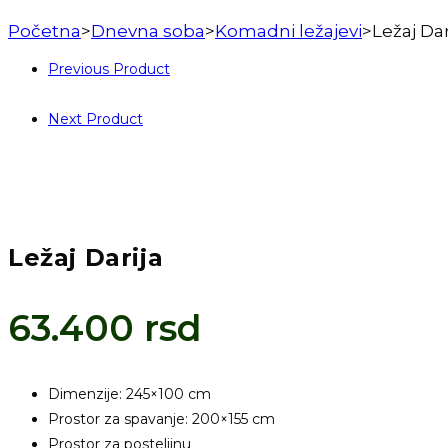
Početna
>
Dnevna soba
>
Komadni ležajevi
>
Ležaj Dar
Previous Product
Next Product
Ležaj Darija
63.400
rsd
Dimenzije: 245×100 cm
Prostor za spavanje: 200×155 cm
Prostor za posteljinu