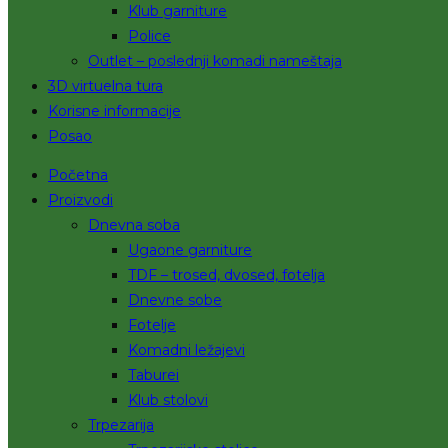
Klub garniture
Police
Outlet – poslednji komadi nameštaja
3D virtuelna tura
Korisne informacije
Posao
Početna
Proizvodi
Dnevna soba
Ugaone garniture
TDF – trosed, dvosed, fotelja
Dnevne sobe
Fotelje
Komadni ležajevi
Taburei
Klub stolovi
Trpezarija