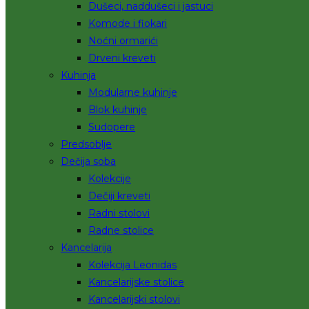
Dušeci, naddušeci i jastuci
Komode i fiokari
Noćni ormarići
Drveni kreveti
Kuhinja
Modularne kuhinje
Blok kuhinje
Sudopere
Predsoblje
Dečija soba
Kolekcije
Dečiji kreveti
Radni stolovi
Radne stolice
Kancelarija
Kolekcija Leonidas
Kancelarijske stolice
Kancelarijski stolovi