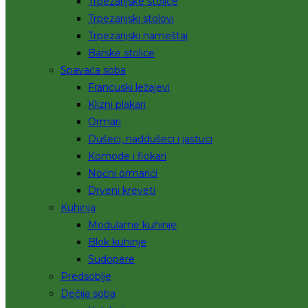
Trpezarijske stolice
Trpezarijski stolovi
Trpezarijski nameštaj
Barske stolice
Spavaća soba
Francuski ležajevi
Klizni plakari
Ormari
Dušeci, naddušeci i jastuci
Komode i fiokari
Noćni ormarići
Drveni kreveti
Kuhinja
Modularne kuhinje
Blok kuhinje
Sudopere
Predsoblje
Dečija soba