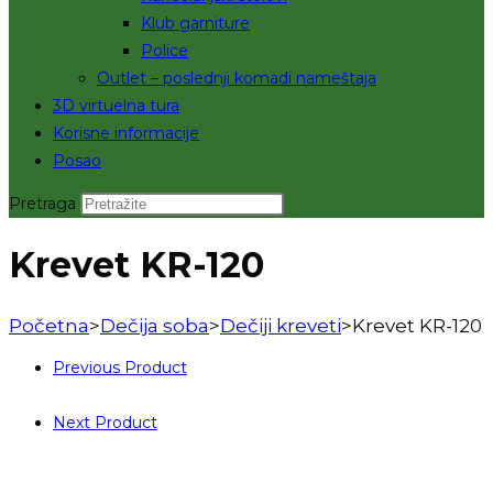
Klub garniture
Police
Outlet – poslednji komadi nameštaja
3D virtuelna tura
Korisne informacije
Posao
Pretraga
Krevet KR-120
Početna
>
Dečija soba
>
Dečiji kreveti
>
Krevet KR-120
Previous Product
Next Product