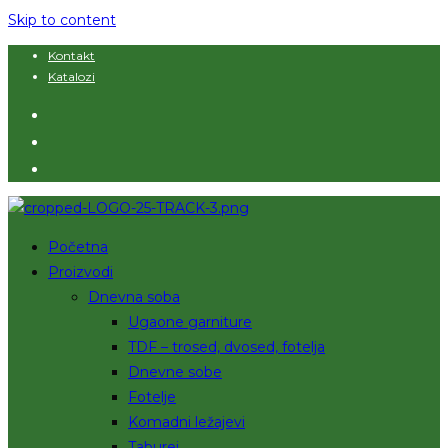
Skip to content
Kontakt
Katalozi
Početna
Proizvodi
Dnevna soba
Ugaone garniture
TDF – trosed, dvosed, fotelja
Dnevne sobe
Fotelje
Komadni ležajevi
Taburei