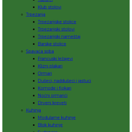
Klub stolovi
Trpezarija
Trpezarijske stolice
Trpezarijski stolovi
Trpezarijski nameštaj
Barske stolice
Spavaća soba
Francuski ležajevi
Klizni plakari
Ormari
Dušeci, naddušeci i jastuci
Komode i fiokari
Noćni ormarići
Drveni kreveti
Kuhinja
Modularne kuhinje
Blok kuhinje