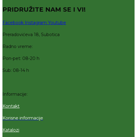
PRIDRUŽITE NAM SE I VI!
Facebook
Instagram
Youtube
Preradovićeva 18, Subotica
Radno vreme:
Pon-pet: 08-20 h
Sub: 08-14 h
Informacije:
Kontakt
Korisne informacije
Katalozi