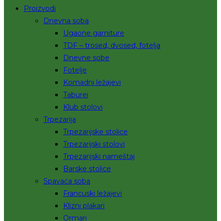
Proizvodi
Dnevna soba
Ugaone garniture
TDF – trosed, dvosed, fotelja
Dnevne sobe
Fotelje
Komadni ležajevi
Taburei
Klub stolovi
Trpezarija
Trpezarijske stolice
Trpezarijski stolovi
Trpezarijski nameštaj
Barske stolice
Spavaća soba
Francuski ležajevi
Klizni plakari
Ormari