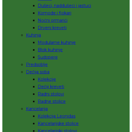
Dušeci, naddušeci i jastuci
Komode i fiokari
Noćni ormarići
Drveni kreveti
Kuhinja
Modularne kuhinje
Blok kuhinje
Sudopere
Predsoblje
Dečija soba
Kolekcije
Dečiji kreveti
Radni stolovi
Radne stolice
Kancelarija
Kolekcija Leonidas
Kancelarijske stolice
Kancelarijski stolovi