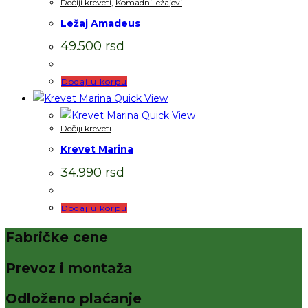
Dečiji kreveti
,
Komadni ležajevi
Ležaj Amadeus
49.500
rsd
Dodaj u korpu
Quick View
Quick View
Dečiji kreveti
Krevet Marina
34.990
rsd
Dodaj u korpu
Fabričke cene
Prevoz i montaža
Odloženo plaćanje