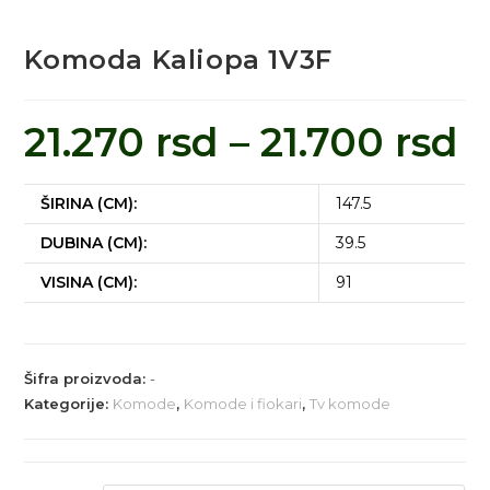
Komoda Kaliopa 1V3F
21.270
rsd
–
21.700
rsd
ŠIRINA (CM):
147.5
DUBINA (CM):
39.5
VISINA (CM):
91
Šifra proizvoda:
-
Kategorije:
Komode
,
Komode i fiokari
,
Tv komode