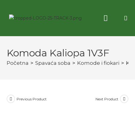
Korisne informacije
3D virtuelna tura
Komoda Kaliopa 1V3F
Početna
>
Spavaća soba
>
Komode i fiokari
>
Kom
Previous Product
Next Product