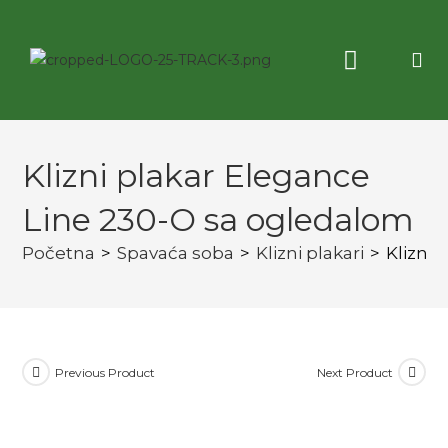
Korisne informacije
3D virtuelna tura
Klizni plakar Elegance
Line 230-O sa ogledalom
Početna
>
Spavaća soba
>
Klizni plakari
>
Klizni
Previous Product
Next Product