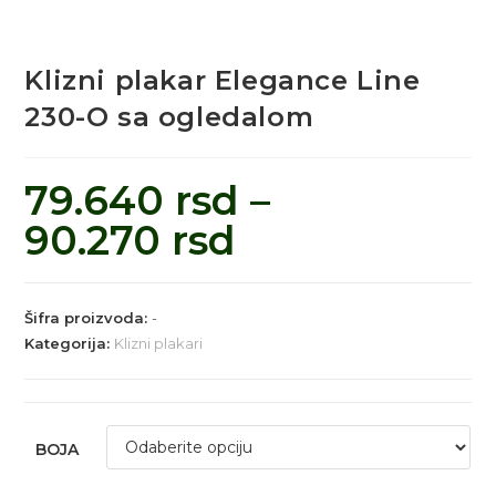
Klizni plakar Elegance Line
230-O sa ogledalom
79.640
rsd
–
90.270
rsd
Šifra proizvoda:
-
Kategorija:
Klizni plakari
BOJA