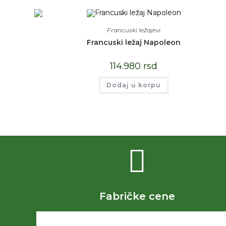
Francuski ležajevi
Francuski ležaj Napoleon
114.980
rsd
Dodaj u korpu
Fabričke cene