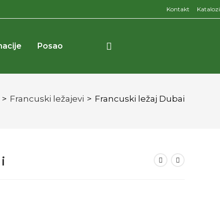
Kontakt
Katalozi
macije
Posao
>
Francuski ležajevi
>
Francuski ležaj Dubai
i