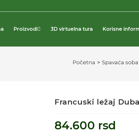
na
Proizvodi
3D virtuelna tura
Korisne infor
Početna
>
Spavaća soba
Francuski ležaj Duba
84.600
rsd