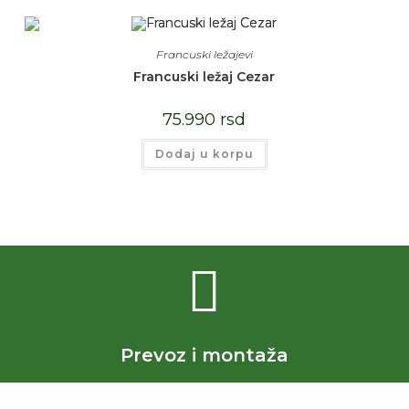
Francuski ležajevi
Francuski ležaj Cezar
75.990
rsd
Dodaj u korpu
Prevoz i montaža