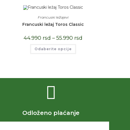
Francuski ležajevi
Francuski ležaj Toros Classic
44.990
rsd
–
55.990
rsd
Odaberite opcije
Odloženo plaćanje