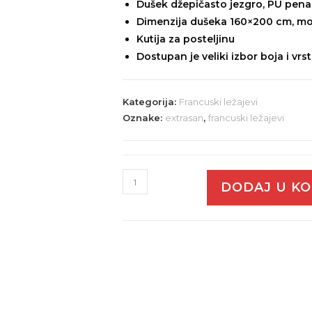
Dušek džepičasto jezgro, PU pena
Dimenzija dušeka 160×200 cm, mo
Kutija za posteljinu
Dostupan je veliki izbor boja i vrs
Kategorija:
Francuski ležajevi
Oznake:
extrasan
,
francuski ležajevi
DODAJ U K