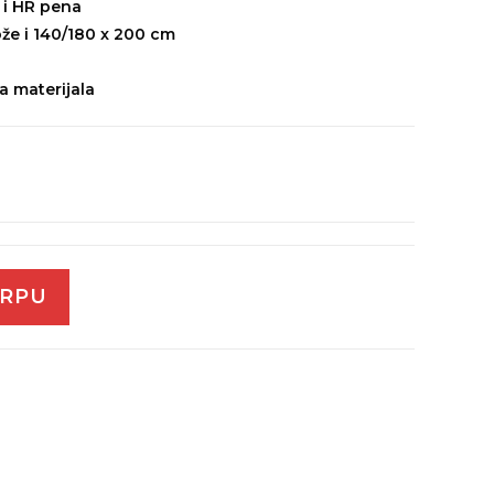
 i HR pena
že i 140/180 x 200 cm
ta materijala
ORPU