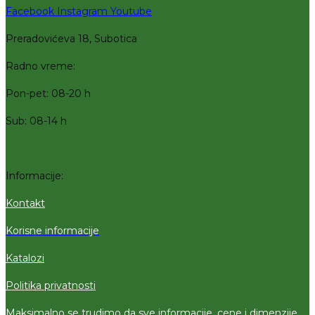
Facebook
Instagram
Youtube
Preradovićeva 18, Subotica
Radno vreme:
Pon-pet: 08-20 h
Sub: 08-14 h
Informacije:
Kontakt
Korisne informacije
Katalozi
Politika privatnosti
Maksimalno se trudimo da sve informacije, cene i dimenzije