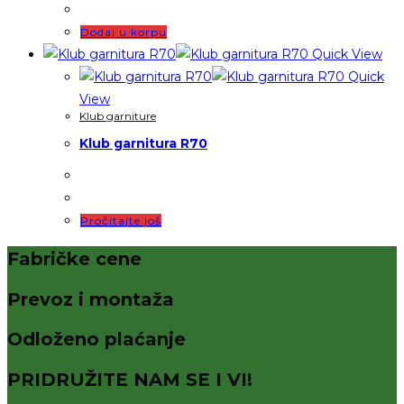
Dodaj u korpu
Quick View
Quick
View
Klub garniture
Klub garnitura R70
Pročitajte još
Fabričke cene
Prevoz i montaža
Odloženo plaćanje
PRIDRUŽITE NAM SE I VI!