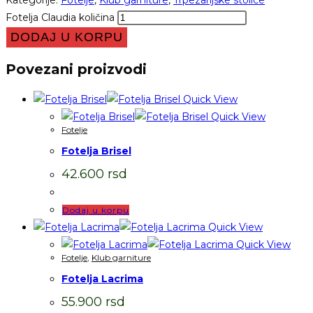
Fotelja Claudia količina
DODAJ U KORPU
Povezani proizvodi
Quick View
Quick View
Fotelje
Fotelja Brisel
42.600
rsd
Dodaj u korpu
Quick View
Quick View
Fotelje
,
Klub garniture
Fotelja Lacrima
55.900
rsd