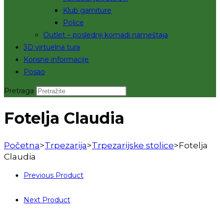
Klub garniture
Police
Outlet – poslednji komadi nameštaja
3D virtuelna tura
Korisne informacije
Posao
Pretraga
Fotelja Claudia
Početna
>
Trpezarija
>
Trpezarijske stolice
>
Fotelja
Claudia
Previous Product
Next Product