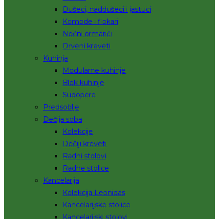
Dušeci, naddušeci i jastuci
Komode i fiokari
Noćni ormarići
Drveni kreveti
Kuhinja
Modularne kuhinje
Blok kuhinje
Sudopere
Predsoblje
Dečija soba
Kolekcije
Dečiji kreveti
Radni stolovi
Radne stolice
Kancelarija
Kolekcija Leonidas
Kancelarijske stolice
Kancelarijski stolovi