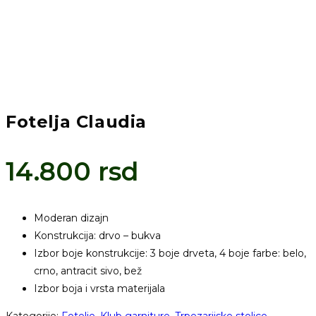
Fotelja Claudia
14.800
rsd
Moderan dizajn
Konstrukcija: drvo – bukva
Izbor boje konstrukcije: 3 boje drveta, 4 boje farbe: belo,
crno, antracit sivo, bež
Izbor boja i vrsta materijala
Kategorije:
Fotelje
,
Klub garniture
,
Trpezarijske stolice