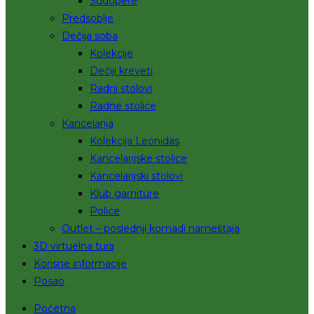
Sudopere
Predsoblje
Dečija soba
Kolekcije
Dečiji kreveti
Radni stolovi
Radne stolice
Kancelarija
Kolekcija Leonidas
Kancelarijske stolice
Kancelarijski stolovi
Klub garniture
Police
Outlet – poslednji komadi nameštaja
3D virtuelna tura
Korisne informacije
Posao
Početna