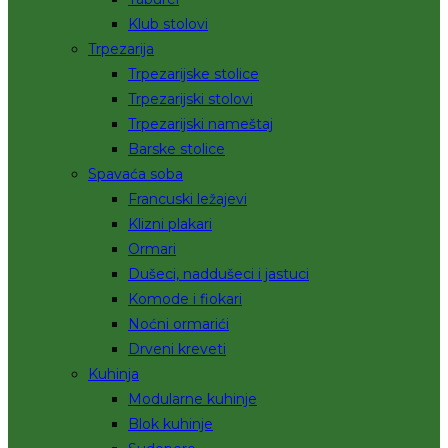
Klub stolovi
Trpezarija
Trpezarijske stolice
Trpezarijski stolovi
Trpezarijski nameštaj
Barske stolice
Spavaća soba
Francuski ležajevi
Klizni plakari
Ormari
Dušeci, naddušeci i jastuci
Komode i fiokari
Noćni ormarići
Drveni kreveti
Kuhinja
Modularne kuhinje
Blok kuhinje