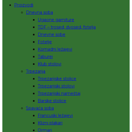
Proizvodi
Dnevna soba
Ugaone garniture
TDF – trosed, dvosed, fotelja
Dnevne sobe
Fotelje
Komadni ležajevi
Taburei
Klub stolovi
Trpezarija
Trpezarijske stolice
Trpezarijski stolovi
Trpezarijski nameštaj
Barske stolice
Spavaća soba
Francuski ležajevi
Klizni plakari
Ormari