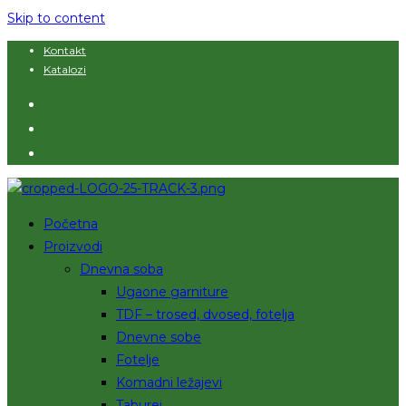
Skip to content
Kontakt
Katalozi
Početna
Proizvodi
Dnevna soba
Ugaone garniture
TDF – trosed, dvosed, fotelja
Dnevne sobe
Fotelje
Komadni ležajevi
Taburei