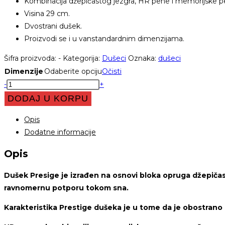
Kombinacija džepičastog jezgra, HR pene i memorijske p
Visina 29 cm.
Dvostrani dušek.
Proizvodi se i u vanstandardnim dimenzijama.
Šifra proizvoda:
-
Kategorija:
Dušeci
Oznaka:
dušeci
Dimenzije
Odaberite opciju
Očisti
Dušek
-
+
Prestige
DODAJ U KORPU
količina
Opis
Dodatne informacije
Opis
Dušek Presige je izrađen na osnovi bloka opruga džepičas
ravnomernu potporu tokom sna.
Karakteristika Prestige dušeka je u tome da je obostrano