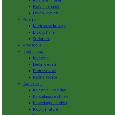
Komode i fiokari
Noćni ormarići
Drveni kreveti
Kuhinja
Modularne kuhinje
Blok kuhinje
Sudopere
Predsoblje
Dečija soba
Kolekcije
Dečiji kreveti
Radni stolovi
Radne stolice
Kancelarija
Kolekcija Leonidas
Kancelarijske stolice
Kancelarijski stolovi
Klub garniture