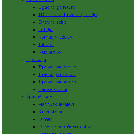
Ugaone garniture
TDF – trosed, dvosed, fotelja
Dnevne sobe
Fotelje
Komadni ležajevi
Taburei
Klub stolovi
Trpezarija
Trpezarijske stolice
Trpezarijski stolovi
Trpezarijski nameštaj
Barske stolice
Spavaća soba
Francuski ležajevi
Klizni plakari
Ormari
Dušeci, naddušeci i jastuci