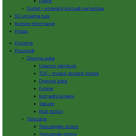
Police
Outlet – poslednji komadi nameštaja
3D virtuelna tura
Korisne informacije
Posao
Početna
Proizvodi
Dnevna soba
Ugaone garniture
TDF – trosed, dvosed, fotelja
Dnevne sobe
Fotelje
Komadni ležajevi
Taburei
Klub stolovi
Trpezarija
Trpezarijske stolice
Trpezarijski stolovi