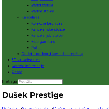
Radni stolovi
Radne stolice
Kancelarija
Kolekcija Leonidas
Kancelarijske stolice
Kancelarijski stolovi
Klub garniture
Police
Outlet – poslednji komadi nameštaja
3D virtuelna tura
Korisne informacije
Posao
Pretraga
Dušek Prestige
Početna
>
Spavaća soba
>
Dušeci, naddušeci i jastuci