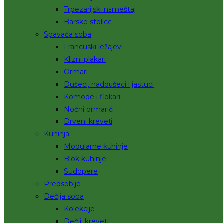
Trpezarijski nameštaj
Barske stolice
Spavaća soba
Francuski ležajevi
Klizni plakari
Ormari
Dušeci, naddušeci i jastuci
Komode i fiokari
Noćni ormarići
Drveni kreveti
Kuhinja
Modularne kuhinje
Blok kuhinje
Sudopere
Predsoblje
Dečija soba
Kolekcije
Dečiji kreveti