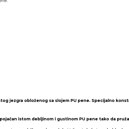
26.400 rsd
ene.
do
44.600 rsd
tog jezgra obloženog sa slojem PU pene. Specijalno konstr
 pojačan istom debljinom i gustinom PU pene tako da pruža 