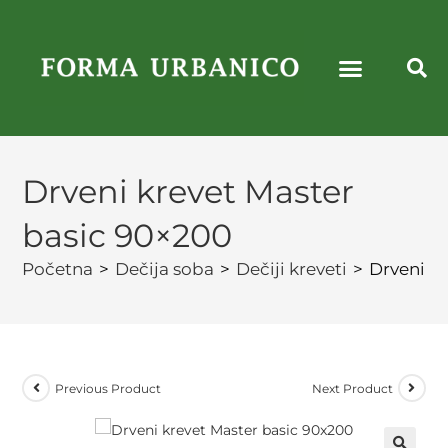
Drveni krevet Master
basic 90×200
Početna
>
Dečija soba
>
Dečiji kreveti
>
Drveni k
Previous Product
Next Product