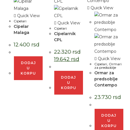
Quick View
Quick View
Cipelari
Quick View
Cipelar
Cipelari
Malaga
Cipelarnik
CPL
12.400
rsd
22.320
rsd
19.642
rsd
Quick View
DODAJ
Cipelari
,
Ormari
za predsoblje
U
Ormar za
KORPU
DODAJ
predsoblje
U
Contempo
KORPU
23.730
rsd
DODAJ
U
KORPU