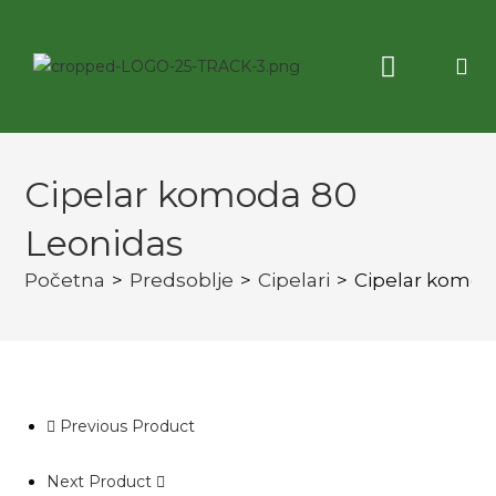
Korisne informacije
3D virtuelna tura
Cipelar komoda 80
Leonidas
Početna
>
Predsoblje
>
Cipelari
>
Cipelar komod
Previous Product
Next Product