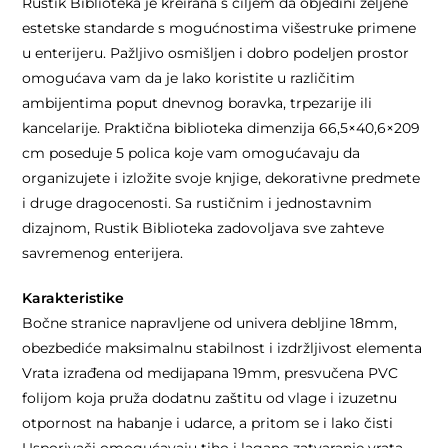
Rustik Biblioteka je kreirana s ciljem da objedini željene
estetske standarde s mogućnostima višestruke primene
u enterijeru. Pažljivo osmišljen i dobro podeljen prostor
omogućava vam da je lako koristite u različitim
ambijentima poput dnevnog boravka, trpezarije ili
kancelarije. Praktična biblioteka dimenzija 66,5×40,6×209
cm poseduje 5 polica koje vam omogućavaju da
organizujete i izložite svoje knjige, dekorativne predmete
i druge dragocenosti. Sa rustičnim i jednostavnim
dizajnom, Rustik Biblioteka zadovoljava sve zahteve
savremenog enterijera.
Karakteristike
Bočne stranice napravljene od univera debljine 18mm,
obezbediće maksimalnu stabilnost i izdržljivost elementa
Vrata izrađena od medijapana 19mm, presvučena PVC
folijom koja pruža dodatnu zaštitu od vlage i izuzetnu
otpornost na habanje i udarce, a pritom se i lako čisti
Usporivači omogućavaju tiho i lagano zatvaranje vrata,