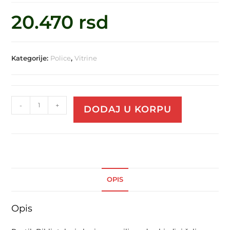
20.470
rsd
Kategorije:
Police
,
Vitrine
-
+
DODAJ U KORPU
OPIS
Opis